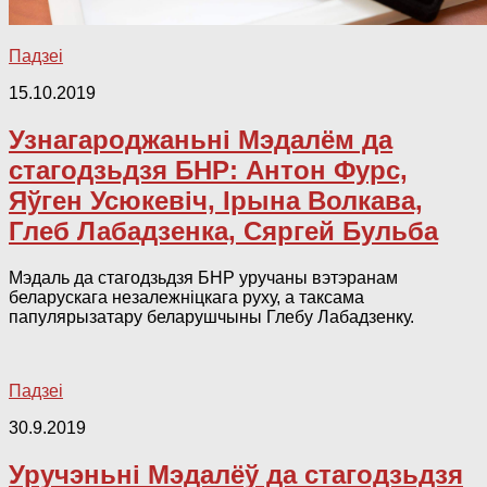
Падзеі
15.10.2019
Узнагароджаньні Мэдалём да
стагодзьдзя БНР: Антон Фурс,
Яўген Усюкевіч, Ірына Волкава,
Глеб Лабадзенка, Сяргей Бульба
Мэдаль да стагодзьдзя БНР уручаны вэтэранам
беларускага незалежніцкага руху, а таксама
папулярызатару беларушчыны Глебу Лабадзенку.
Падзеі
30.9.2019
Уручэньні Мэдалёў да стагодзьдзя