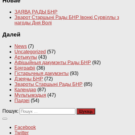
Новае
ЗАЯВА РАДЫ БНР
Зварот Старшыні Рады БНР Івонкі Сурвіллы з
нагоды Дня Волі
Далей
News
(7)
Uncategorized
(57)
Артыкулы
(43)
Афіцыйныя дакумэнты Рады БНР
(92)
Біяграфіі
(36)
Гістарычныя дакумэнты
(93)
Дзеячы БНР
(72)
Звароты Старшыні Рады БНР
(85)
Календар
(87)
Мультымэдыя
(47)
Падзеі
(54)
Пошук:
Facebook
Twitter