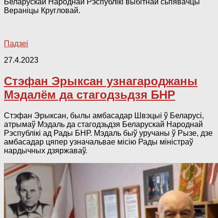
Беларускай Народнай Рэспублікі выбітнай сьпявачцы
Вераніцы Кругловай.
Падзеі
27.4.2023
Стэфан Эрыксан узнагароджаны
Мэдалём да стагодзьдзя БНР
Стэфан Эрыксан, былы амбасадар Швэцыі ў Беларусі,
атрымаў Мэдаль да стагодзьдзя Беларускай Народнай
Рэспублікі ад Рады БНР. Мэдаль быў уручаны ў Рызе, дзе
амбасадар цяпер узначальвае місію Рады міністраў
нардычных дзяржаваў.