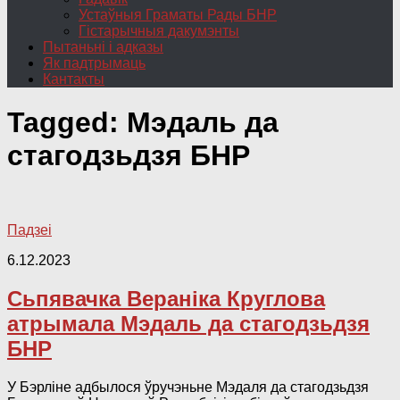
Устаўныя Граматы Рады БНР
Гістарычныя дакумэнты
Пытаньні і адказы
Як падтрымаць
Кантакты
Tagged:
Мэдаль да
стагодзьдзя БНР
Падзеі
6.12.2023
Сьпявачка Вераніка Круглова
атрымала Мэдаль да стагодзьдзя
БНР
У Бэрліне адбылося ўручэньне Мэдаля да стагодзьдзя