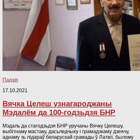
Падзеі
17.10.2021
Вячка Целеш узнагароджаны
Мэдалём да 100-годзьдзя БНР
Мэдаль да стагодзьдзя БНР уручаны Вячку Целешу,
выбітнаму мастаку, дасьледчыку і грамадзкаму дзеячу,
аднаму зь лідараў беларускай грамады ў Латвіі, былому