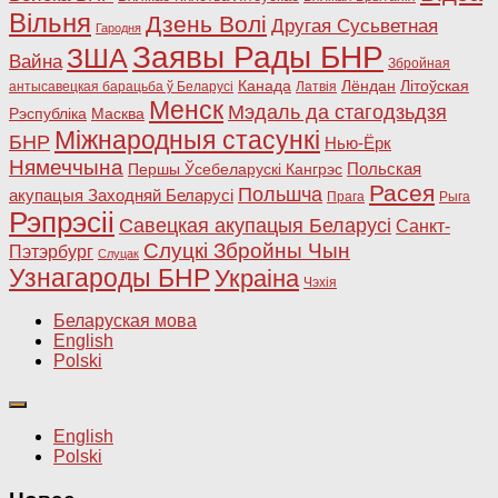
Вільня
Дзень Волі
Другая Сусьветная
Гародня
Заявы Рады БНР
ЗША
Вайна
Збройная
Канада
Лёндан
Літоўская
антысавецкая барацьба ў Беларусі
Латвія
Менск
Мэдаль да стагодзьдзя
Рэспубліка
Масква
Міжнародныя стасункі
БНР
Нью-Ёрк
Нямеччына
Польская
Першы Ўсебеларускі Кангрэс
Расея
Польшча
акупацыя Заходняй Беларусі
Прага
Рыга
Рэпрэсіі
Савецкая акупацыя Беларусі
Санкт-
Слуцкі Збройны Чын
Пэтэрбург
Слуцак
Узнагароды БНР
Украіна
Чэхія
Беларуская мова
English
Polski
English
Polski