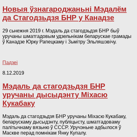
Новыя ўзнагароджаньні Мэдалём
да Стагодзьдзя БНР у Канадзе
29 сьнежня 2019 г. Мэдаль да стагодзьдзя БНР быў
уручаны шматгадовым удзельнікам беларускае грамады
ў Канадзе Юрку Рапецкаму і Зьмітру Эльляшэвічу.
Падзеі
8.12.2019
Мэдаль да стагодзьдзя БНР
уручаны дысыдэнту Міхасю
Кукабаку
Мэдаль да стагодзьдзя БНР уручаны Міхасю Кукабаку,
беларускаму дысыдэнту, публіцысту, шматгадоваму
палітычнаму вязьню ў СССР. Уручэньне адбылося ў
Маскве перад помнікам Янку Купалу.