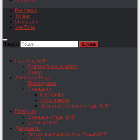
Facebook
Twitter
Instagram
YouTube
Пошук:
Пра Раду БНР
Дзяржаўныя сымбалі
Статут
Дзейсная Рада
Прэзыдыюм
Старшыня
Біяграфія
Фотагалерэя
Звароты Старшыні Рады БНР
Гісторыя
Старшыні Рады БНР
Дзеячы БНР
Дакумэнты
Актуальныя дакумэнты Рады БНР
Гадавік