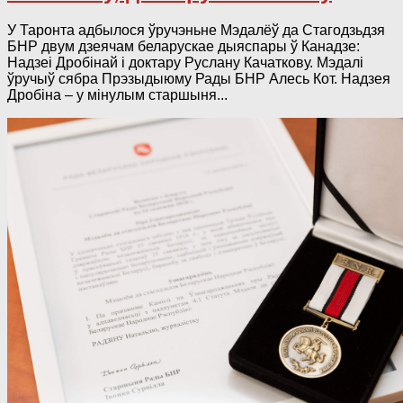
У Таронта адбылося ўручэньне Мэдалёў да Стагодзьдзя
БНР двум дзеячам беларускае дыяспары ў Канадзе:
Надзеі Дробінай і доктару Руслану Качаткову. Мэдалі
ўручыў сябра Прэзыдыюму Рады БНР Алесь Кот. Надзея
Дробіна – у мінулым старшыня...