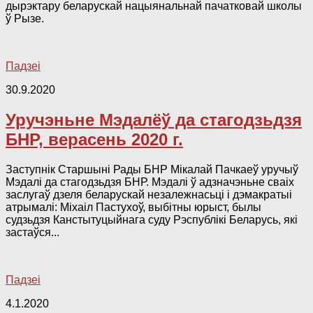
дырэктару беларускай нацыянальнай пачатковай школы
ў Рызе.
Падзеі
30.9.2020
Уручэньне Мэдалёў да стагодзьдзя
БНР, верасень 2020 г.
Заступнік Старшыні Рады БНР Мікалай Пачкаеў уручыў
Мэдалі да стагодзьдзя БНР. Мэдалі ў адзначэньне сваіх
заслугаў дзеля беларускай незалежнасьці і дэмакратыі
атрымалі: Міхаіл Пастухоў, выбітны юрыст, былы
судзьдзя Канстытуцыйнага суду Рэспублікі Беларусь, які
застаўся...
Падзеі
4.1.2020