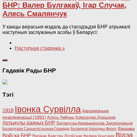
БНР: Валер Булгакаў, Ігар Случак,
Алесь Смалянчук
У канцы верасьня мэдаль да стагодзьдзя БНР атрымалі
наступныя заслужаныя асобы ў Беларусі:
Наступная старонка »
Гадавік Рады БНР
Тэгі
Івонка Сурвілла
1918
Адраджэньне
незалежнасьці (1991)
Алесь Чайчыц
Аляксандар Лукашэнка
Артыкулы радных БНР
Беларуска-Амэрыканскае Задзіночаньне
Варшава
Беларуская Сацыялістычная Грамада
Беларускі Народны Фронт
Відэа
Войска БНР
Вялікае Княства Літоўскае
Вялікая Брытанія