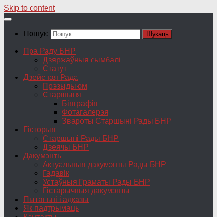
Skip to content
Пошук:
Пра Раду БНР
Дзяржаўныя сымбалі
Статут
Дзейсная Рада
Прэзыдыюм
Старшыня
Біяграфія
Фотагалерэя
Звароты Старшыні Рады БНР
Гісторыя
Старшыні Рады БНР
Дзеячы БНР
Дакумэнты
Актуальныя дакумэнты Рады БНР
Гадавік
Устаўныя Граматы Рады БНР
Гістарычныя дакумэнты
Пытаньні і адказы
Як падтрымаць
Кантакты