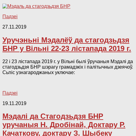
Падзеі
27.11.2019
Уручэньні Мэдалёў да стагодзьдзя
БНР у Вільні 22-23 лістапада 2019 г.
22 і 23 лістапада 2019 г. у Вільні былі ўручаныя Мэдалі да
стагодзьдзя БНР шэрагу грамадзкіх і палітычных дзеячоў.
Сьпіс узнагароджаных уключае:
Падзеі
19.11.2019
Мэдалі да Стагодзьдзя БНР
уручаныя Н. Дробінай, Доктару Р.
Качаткову, доктару З. Шыбеку