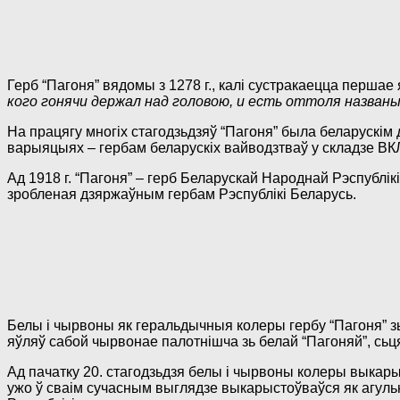
Герб “Пагоня” вядомы з 1278 г., калі сустракаецца першае 
кого гонячи держал над головою, и есть оттоля названы
На працягу многіх стагодзьдзяў “Пагоня” была беларускім
варыяцыях – гербам беларускіх вайводзтваў у складзе ВКЛ
Ад 1918 г. “Пагоня” – герб Беларускай Народнай Рэспублі
зробленая дзяржаўным гербам Рэспублікі Беларусь.
Белы і чырвоны як геральдычныя колеры гербу “Пагоня” зь
яўляў сабой чырвонае палотнішча зь белай “Пагоняй”, сьц
Ад пачатку 20. стагодзьдзя белы і чырвоны колеры выкар
ужо ў сваім сучасным выглядзе выкарыстоўваўся як агул