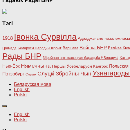
Гадавік Рады БНР
Тэгі
Івонка Сурвілла
1918
Адраджэньне незалежнасьц
Войска БНР
Варшава
Вялікае Кня
Грамада
Беларускі Народны Фронт
Рады БНР
Кана
Збройная антысавецкая барацьба ў Беларусі
Нямеччына
Польская 
Нью-Ёрк
Першы Ўсебеларускі Кангрэс
Узнагарод
Слуцкі Збройны Чын
Пэтэрбург
Слуцак
Беларуская мова
English
Polski
English
Polski