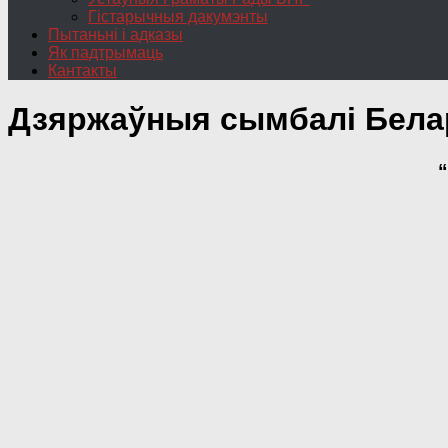
Гістарычныя дакумэнты
Пытаньні і адказы
Як падтрымаць
Кантакты
Дзяржаўныя сымбалі Белар