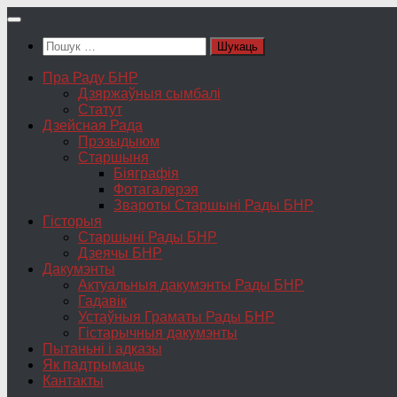
Skip
to
Пошук:
content
Пра Раду БНР
Дзяржаўныя сымбалі
Статут
Дзейсная Рада
Прэзыдыюм
Старшыня
Біяграфія
Фотагалерэя
Звароты Старшыні Рады БНР
Гісторыя
Старшыні Рады БНР
Дзеячы БНР
Дакумэнты
Актуальныя дакумэнты Рады БНР
Гадавік
Устаўныя Граматы Рады БНР
Гістарычныя дакумэнты
Пытаньні і адказы
Як падтрымаць
Кантакты