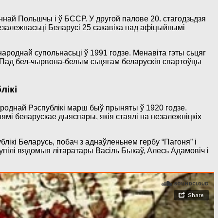
най Польшчы і ў БССР. У другой палове 20. стагодзьдзя
езалежнасьці Беларусі 25 сакавіка над афіцыйнымі
роднай супольнасьці ў 1991 годзе. Менавіта гэты сьцяг
. Пад бел-чырвона-белым сьцягам беларускія спартоўцы
лікі
ароднай Рэспублікі марш быў прыняты ў 1920 годзе.
і беларускае дыяспары, якія стаялі на незалежніцкіх
лікі Беларусь, побач з аднаўленьнем гербу “Пагоня” і
упілі вядомыя літаратары Васіль Быкаў, Алесь Адамовіч і