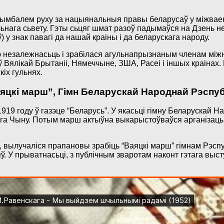
 сымбалем руху за нацыянальныя правы беларусаў у міжваен
ьнага сьвету. Гэты сьцяг шмат разоў падымаўся на Дзень н
 у знак павагі да нашай краіны і да беларускага народу.
незалежнасьць і зрабілася агульнапрызнаным членам міжна
Вялікай Брытаніі, Нямеччыне, ЗША, Расеі і іншых краінах
іх гульнях.
яцкі марш”, Гімн Беларускай Народнай Рэспуб
19 году ў газэце “Беларусь”. У якасьці гімну Беларускай Н
а Чыну. Потым марш актыўна выкарыстоўваўся арганізацыям
 вылучаліся прапановы зрабіць “Ваяцкі марш” гімнам Рэспуб
. У прыватнасьці, з публічным зваротам наконт гэтага выст