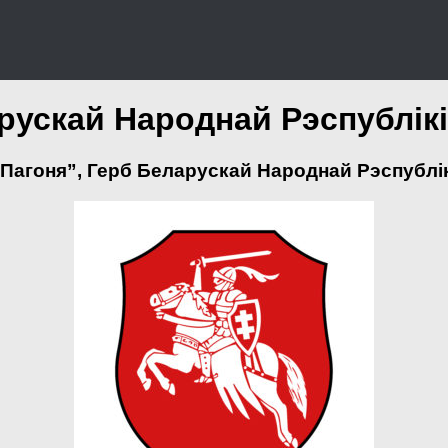
ускай Народнай Рэспублікі
“Пагоня”, Герб Беларускай Народнай Рэспублік