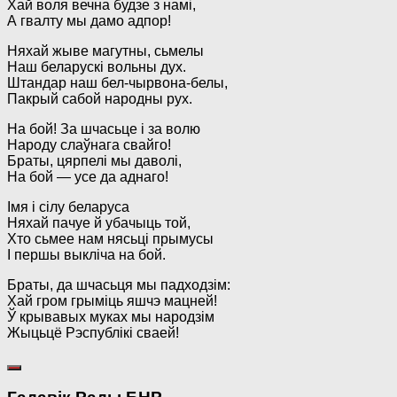
Хай воля вечна будзе з намі,
А гвалту мы дамо адпор!
Няхай жыве магутны, сьмелы
Наш беларускі вольны дух.
Штандар наш бел-чырвона-белы,
Пакрый сабой народны рух.
На бой! За шчасьце і за волю
Народу слаўнага свайго!
Браты, цярпелі мы даволі,
На бой — усе да аднаго!
Імя і сілу беларуса
Няхай пачуе й убачыць той,
Хто сьмее нам нясьці прымусы
І першы выкліча на бой.
Браты, да шчасьця мы падходзім:
Хай гром грыміць яшчэ мацней!
Ў крывавых муках мы народзім
Жыцьцё Рэспублікі сваей!