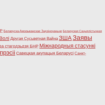
НР
Беларуска-Амэрыканскае Задзіночаньне
Беларуская Сацыялістычная
Заявы
ЗША
Волі
Другая Сусьветная Вайна
Міжнародныя стасункі
да стагодзьдзя БНР
прэсіі
Савецкая акупацыя Беларусі
Санкт-