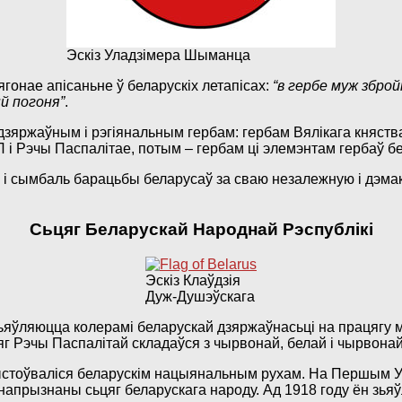
Эскіз Уладзімера Шыманца
ягонае апісаньне ў беларускіх летапісах:
“в гербе муж зброй
й погоня”
.
 дзяржаўным і рэгіянальным гербам: гербам Вялікага княств
 і Рэчы Паспалітае, потым – гербам ці элемэнтам гербаў бе
кі і сымбаль барацьбы беларусаў за сваю незалежную і дэма
Сьцяг Беларускай Народнай Рэспублікі
Эскіз Клаўдзія
Дуж-Душэўскага
яўляюцца колерамі беларускай дзяржаўнасьці на працягу мно
яг Рэчы Паспалітай складаўся з чырвонай, белай і чырвонай
ыстоўваліся беларускім нацыянальным рухам. На Першым Ус
ьнапрызнаны сьцяг беларускага народу. Ад 1918 году ён з