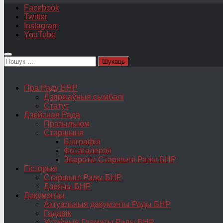
Facebook
Twitter
Instagram
YouTube
Пошук:
Пра Раду БНР
Дзяржаўныя сымбалі
Статут
Дзейсная Рада
Прэзыдыюм
Старшыня
Біяграфія
Фотагалерэя
Звароты Старшыні Рады БНР
Гісторыя
Старшыні Рады БНР
Дзеячы БНР
Дакумэнты
Актуальныя дакумэнты Рады БНР
Гадавік
Устаўныя Граматы Рады БНР