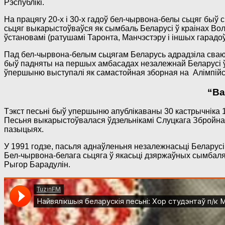
Рэспублікі.
На працягу 20-х і 30-х гадоў бел-чырвона-белы сьцяг быў
сьцяг выкарыстоўваўся як сымбаль Беларусі ў краінах Вол
ўстановамі (ратушамі Таронта, Манчэстэру і іншых гарадоў)
Пад бел-чырвона-белым сьцягам Беларусь адрадзіла сваю 
быў падняты на першых амбасадах незалежнай Беларусі ў 
ўпершыню выступалі як самастойная зборная на Алімпійск
“Ва
Тэкст песьні быў упершыню апублікаваны 30 кастрычніка 19
Песьня выкарыстоўвалася ўдзельнікамі Слуцкага Збройнаг
пазыцыях.
У 1991 годзе, пасьля аднаўленьня незалежнасьці Беларусі,
Бел-чырвона-белага сьцяга ў якасьці дзяржаўных сымбаляў
Рыгор Барадулін.