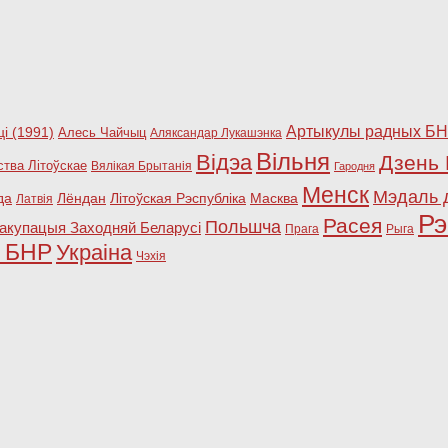
Артыкулы радных Б
і (1991)
Алесь Чайчыц
Аляксандар Лукашэнка
Вільня
Відэа
Дзень 
ства Літоўскае
Вялікая Брытанія
Гародня
Менск
Мэдаль 
да
Лёндан
Літоўская Рэспубліка
Масква
Латвія
Рэ
Расея
Польшча
акупацыя Заходняй Беларусі
Прага
Рыга
ы БНР
Украіна
Чэхія