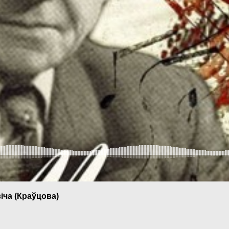
іча (Краўцова)