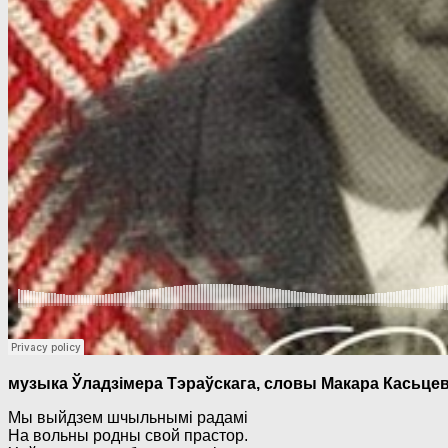
музыка Ўладзімера Тэраўскага, словы Макара Касьцев
Мы выйдзем шчыльнымі радамі
На вольны родны свой прастор.