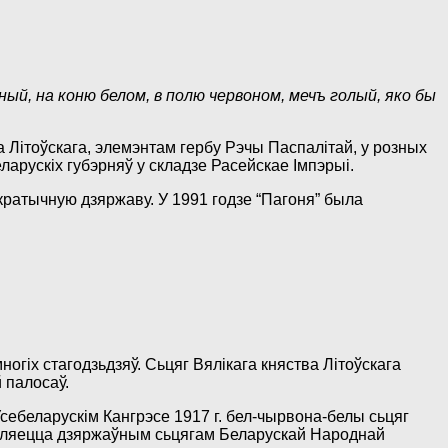
ный, на коню белом, в полю червоном, мечъ голый, яко бы
а Літоўскага, элемэнтам гербу Рэчы Паспалітай, у розных
ларускіх губэрняў у складзе Расейскае Імпэрыі.
кратычную дзяржаву. У 1991 годзе “Пагоня” была
гіх стагодзьдзяў. Сьцяг Вялікага княства Літоўскага
 палосаў.
ебеларускім Кангрэсе 1917 г. бел-чырвона-белы сьцяг
ьяўляецца дзяржаўным сьцягам Беларускай Народнай