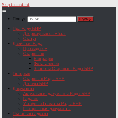
Skip to content
Пошук:
Пра Раду БНР
Дзяржаўныя сымбалі
Статут
Дзейсная Рада
Прэзыдыюм
Старшыня
Біяграфія
Фотагалерэя
Звароты Старшыні Рады БНР
Гісторыя
Старшыні Рады БНР
Дзеячы БНР
Дакумэнты
Актуальныя дакумэнты Рады БНР
Гадавік
Устаўныя Граматы Рады БНР
Гістарычныя дакумэнты
Пытаньні і адказы