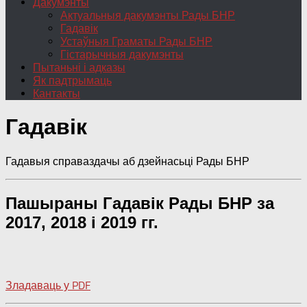
Дакумэнты
Актуальныя дакумэнты Рады БНР
Гадавік
Устаўныя Граматы Рады БНР
Гістарычныя дакумэнты
Пытаньні і адказы
Як падтрымаць
Кантакты
Гадавік
Гадавыя справаздачы аб дзейнасьці Рады БНР
Пашыраны Гадавік Рады БНР за
2017, 2018 і 2019 гг.
Зладаваць у PDF