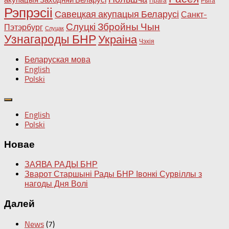
Прага
Рыга
Рэпрэсіі
Савецкая акупацыя Беларусі
Санкт-
Слуцкі Збройны Чын
Пэтэрбург
Слуцак
Узнагароды БНР
Украіна
Чэхія
Беларуская мова
English
Polski
English
Polski
Новае
ЗАЯВА РАДЫ БНР
Зварот Старшыні Рады БНР Івонкі Сурвіллы з
нагоды Дня Волі
Далей
News
(7)