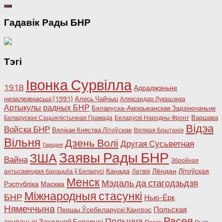
Гадавік Рады БНР
Тэгі
Івонка Сурвілла
1918
Адраджэньне
незалежнасьці (1991)
Алесь Чайчыц
Аляксандар Лукашэнка
Артыкулы радных БНР
Беларуска-Амэрыканскае Задзіночаньне
Варшава
Беларуская Сацыялістычная Грамада
Беларускі Народны Фронт
Відэа
Войска БНР
Вялікае Княства Літоўскае
Вялікая Брытанія
Вільня
Дзень Волі
Другая Сусьветная
Гародня
Заявы Рады БНР
ЗША
Вайна
Збройная
Канада
Лёндан
Літоўская
антысавецкая барацьба ў Беларусі
Латвія
Менск
Мэдаль да стагодзьдзя
Рэспубліка
Масква
Міжнародныя стасункі
БНР
Нью-Ёрк
Нямеччына
Польская
Першы Ўсебеларускі Кангрэс
Расея
Польшча
акупацыя Заходняй Беларусі