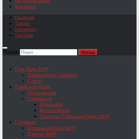
Як падтрымаць
Кантакты
Facebook
Twitter
Instagram
YouTube
Пошук:
Пра Раду БНР
Дзяржаўныя сымбалі
Статут
Дзейсная Рада
Прэзыдыюм
Старшыня
Біяграфія
Фотагалерэя
Звароты Старшыні Рады БНР
Гісторыя
Старшыні Рады БНР
Дзеячы БНР