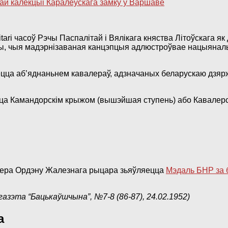
ari часоў Рэчы Паспалітай і Вялікага княства Літоўскага як
ды, чыя мадэрнізаваная канцэпцыя адлюстроўвае нацыянал
цца аб’яднаньнем кавалераў, адзначаных беларускаю дзярж
юцца Камандорскім крыжом (вышэйшая ступень) або Кавалерс
лера Ордэну Жалезнага рыцара зьяўляецца
Мэдаль БНР за 
азэта “Бацькаўшчына”, №7-8 (86-87), 24.02.1952)
а