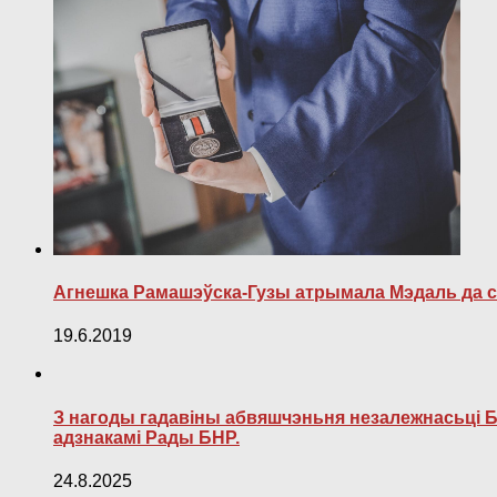
Агнешка Рамашэўска-Гузы атрымала Мэдаль да 
19.6.2019
З нагоды гадавіны абвяшчэньня незалежнасьці Б
адзнакамі Рады БНР.
24.8.2025