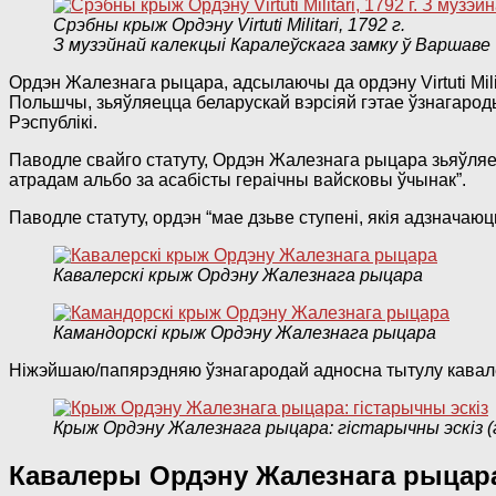
Срэбны крыж Ордэну Virtuti Militari, 1792 г.
З музэйнай калекцыі Каралеўскага замку ў Варшаве
Ордэн Жалезнага рыцара, адсылаючы да ордэну Virtuti Milit
Польшчы, зьяўляецца беларускай вэрсіяй гэтае ўзнагаро
Рэспублікі.
Паводле свайго статуту, Ордэн Жалезнага рыцара зьяўляе
атрадам альбо за асабісты гераічны вайсковы ўчынак”.
Паводле статуту, ордэн “мае дзьве ступені, якія адзнача
Кавалерскі крыж Ордэну Жалезнага рыцара
Камандорскі крыж Ордэну Жалезнага рыцара
Ніжэйшаю/папярэдняю ўзнагародай адносна тытулу кава
Крыж Ордэну Жалезнага рыцара: гістарычны эскіз (г
Кавалеры Ордэну Жалезнага рыцар