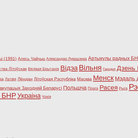
Артыкулы радных Б
і (1991)
Алесь Чайчыц
Аляксандар Лукашэнка
Вільня
Відэа
Дзень 
ства Літоўскае
Вялікая Брытанія
Гародня
Менск
Мэдаль 
да
Лёндан
Літоўская Рэспубліка
Масква
Латвія
Рэ
Расея
Польшча
акупацыя Заходняй Беларусі
Прага
Рыга
ы БНР
Украіна
Чэхія