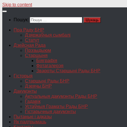
Skip to content
Пошук:
Пра Раду БНР
Дзяржаўныя сымбалі
Статут
Дзейсная Рада
Прэзыдыюм
Старшыня
Біяграфія
Фотагалерэя
Звароты Старшыні Рады БНР
Гісторыя
Старшыні Рады БНР
Дзеячы БНР
Дакумэнты
Актуальныя дакумэнты Рады БНР
Гадавік
Устаўныя Граматы Рады БНР
Гістарычныя дакумэнты
Пытаньні і адказы
Як падтрымаць
Кантакты