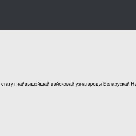
ы статут найвышэйшай вайсковай узнагароды Беларускай На