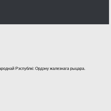
роднай Рэспублкі: Ордэну жалезнага рыцара.