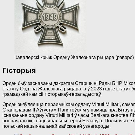
Кавалерскі крыж Ордэну Жалезнага рыцара (рэвэрс)
Гісторыя
Ордэн быў заснаваны дэкрэтам Старшыні Рады БНР Міколы
статуту Ордэна Жалезнага рыцара, а ў 2023 годзе статут
грамадзкай камісіі гісторыкаў-геральдыстаў.
Ордэн зьяўляецца пераемнікам ордэну Virtuti Militari, сам
Станіславам ІІ Аўгустам Панятоўскім у памяць пра Бітву па
існаваньня ордэну Virtuti Militari ў часы Вялікага княст
военачальнік і нацыянальны герой Беларусі, Польшчы і Зл
польскай нацыянальнай вайсковай узнагароды.