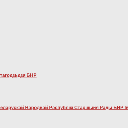
стагодзьдзя БНР
еларускай Народнай Рэспублікі Старшыня Рады БНР Ів