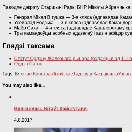
Паводле дэкрэту Старшыні Рады БНР Міколы Абрамчыка ад
Генэрал Міхал Вітушка — 3-я кляса (адпавядае Каман
Усевалад Родзька — 3-я кляса (адпавядае Камандорск
Маёр Саха — 4-я кляса (адпавядае Кавалерскаму крыж
Тры камандоўцы асобных аддзелаў і адзін афіцэр сувя
Глядзі таксама
Статут Ордэну Жалезнага рыцара (рэдакцыя ад 11 чэр
Ордэн Пагоні
Tags:
Вялікае Княства Літоўскае
Тадэвуш Касьцюшка
Узнаг
You may also like...
Вялікі князь Вітаўт Кейстутавіч
4.8.2017