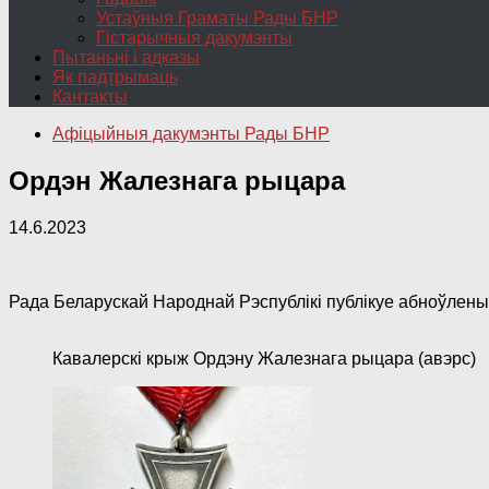
Устаўныя Граматы Рады БНР
Гістарычныя дакумэнты
Пытаньні і адказы
Як падтрымаць
Кантакты
Афіцыйныя дакумэнты Рады БНР
Ордэн Жалезнага рыцара
14.6.2023
Рада Беларускай Народнай Рэспублікі публікуе абноўлен
Кавалерскі крыж Ордэну Жалезнага рыцара (авэрс)