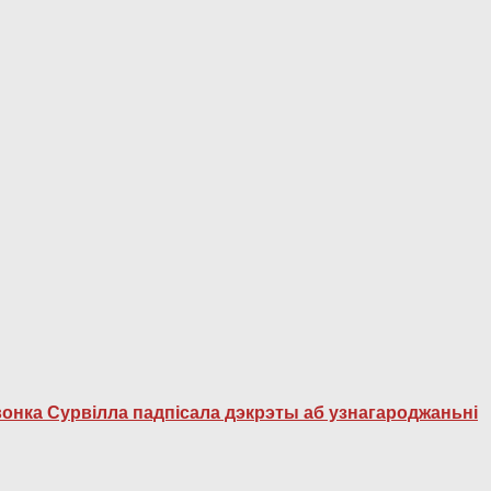
онка Сурвілла падпісала дэкрэты аб узнагароджаньні