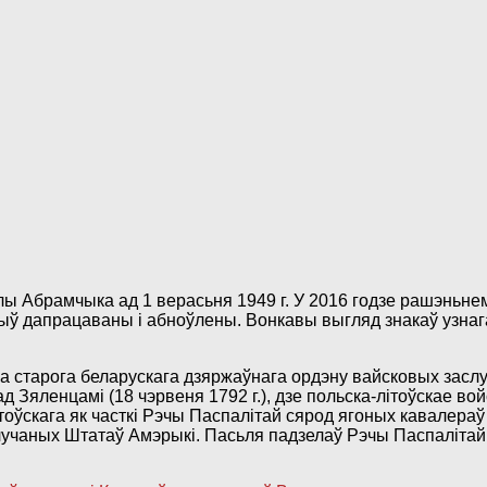
 Абрамчыка ад 1 верасьня 1949 г. У 2016 годзе рашэньне
 быў дапрацаваны і абноўлены. Вонкавы выгляд знакаў узн
ага старога беларускага дзяржаўнага ордэну вайсковых заслу
д Зяленцамі (18 чэрвеня 1792 г.), дзе польска-літоўскае вой
ва Літоўскага як часткі Рэчы Паспалітай сярод ягоных кавал
учаных Штатаў Амэрыкі. Пасьля падзелаў Рэчы Паспалітай ор