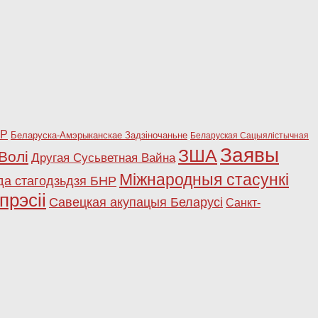
НР
Беларуска-Амэрыканскае Задзіночаньне
Беларуская Сацыялістычная
Заявы
ЗША
Волі
Другая Сусьветная Вайна
Міжнародныя стасункі
да стагодзьдзя БНР
прэсіі
Савецкая акупацыя Беларусі
Санкт-