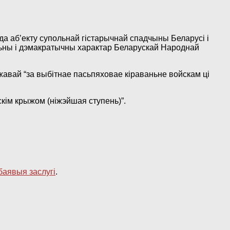
 да аб’екту супольнай гістарычнай спадчыны Беларусі і
ьны і дэмакратычны характар Беларускай Народнай
авай “за выбітнае пасьпяховае кіраваньне войскам ці
кім крыжом (ніжэйшая ступень)”.
баявыя заслугі
.