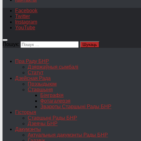
Facebook
Twitter
Instagram
YouTube
Пошук:
Пра Раду БНР
Дзяржаўныя сымбалі
Статут
Дзейсная Рада
Прэзыдыюм
Старшыня
Біяграфія
Фотагалерэя
Звароты Старшыні Рады БНР
Гісторыя
Старшыні Рады БНР
Дзеячы БНР
Дакумэнты
Актуальныя дакумэнты Рады БНР
Гадавік