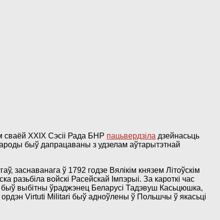
м сваёй XXIX Сэсіі Рада БНР
пацьвердзіла
дзейнасьць
агароды быў дапрацаваны з удзелам аўтарытэтнай
гаў, заснаванага ў 1792 годзе Вялікім князем Літоўскім
ска разьбіла войскі Расейскай Імпэрыі. За кароткі час
ераў быў выбітны ўраджэнец Беларусі Тадэвуш Касьцюшка,
дэн Virtuti Militari быў адноўлены ў Польшчы ў якасьці