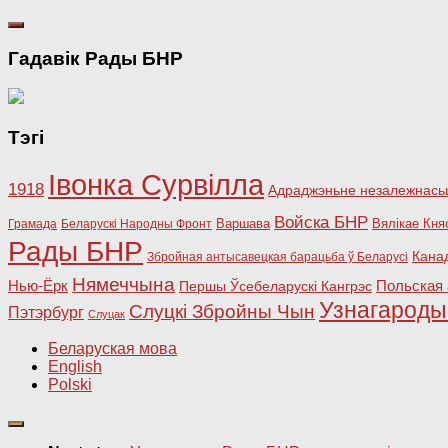
Гадавік Рады БНР
Тэгі
Івонка Сурвілла
1918
Адраджэньне незалежнасьц
Войска БНР
Варшава
Вялікае Кня
Грамада
Беларускі Народны Фронт
Рады БНР
Кана
Збройная антысавецкая барацьба ў Беларусі
Нямеччына
Польская 
Нью-Ёрк
Першы Ўсебеларускі Кангрэс
Узнагарод
Слуцкі Збройны Чын
Пэтэрбург
Слуцак
Беларуская мова
English
Polski