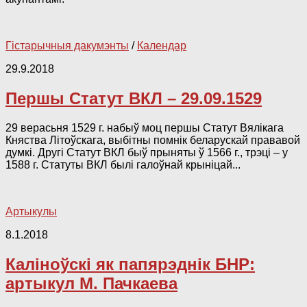
Гістарычныя дакумэнты
/
Календар
29.9.2018
Першы Статут ВКЛ – 29.09.1529
29 верасьня 1529 г. набыў моц першы Статут Вялікага
Княства Літоўскага, выбітны помнік беларускай прававой
думкі. Другі Статут ВКЛ быў прыняты ў 1566 г., трэці – у
1588 г. Статуты ВКЛ былі галоўнай крыніцай...
Артыкулы
8.1.2018
Каліноўскі як папярэднік БНР:
артыкул М. Пачкаева