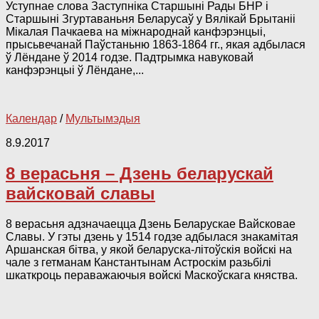
Уступнае слова Заступніка Старшыні Рады БНР і
Старшыні Згуртаваньня Беларусаў у Вялікай Брытаніі
Мікалая Пачкаева на міжнароднай канфэрэнцыі,
прысьвечанай Паўстаньню 1863-1864 гг., якая адбылася
ў Лёндане ў 2014 годзе. Падтрымка навуковай
канфэрэнцыі ў Лёндане,...
Календар
/
Мультымэдыя
8.9.2017
8 верасьня – Дзень беларускай
вайсковай славы
8 верасьня адзначаецца Дзень Беларускае Вайсковае
Славы. У гэты дзень у 1514 годзе адбылася знакамітая
Аршанская бітва, у якой беларуска-літоўскія войскі на
чале з гетманам Канстантынам Астроскім разьбілі
шкаткроць пераважаючыя войскі Маскоўскага княства.