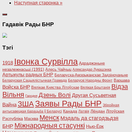
Наступная старонка »
Гадавік Рады БНР
Тэгі
Івонка Сурвілла
1918
Адраджэньне
незалежнасьці (1991)
Алесь Чайчыц
Аляксандар Лукашэнка
Артыкулы радных БНР
Беларуска-Амэрыканскае Задзіночаньне
Варшава
Беларуская Сацыялістычная Грамада
Беларускі Народны Фронт
Відэа
Войска БНР
Вялікае Княства Літоўскае
Вялікая Брытанія
Вільня
Дзень Волі
Другая Сусьветная
Гародня
Заявы Рады БНР
ЗША
Вайна
Збройная
Канада
Лёндан
Літоўская
антысавецкая барацьба ў Беларусі
Латвія
Менск
Мэдаль да стагодзьдзя
Рэспубліка
Масква
Міжнародныя стасункі
БНР
Нью-Ёрк