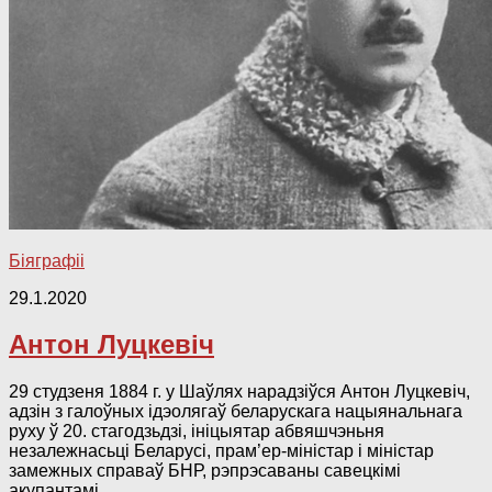
Біяграфіі
29.1.2020
Антон Луцкевіч
29 студзеня 1884 г. у Шаўлях нарадзіўся Антон Луцкевіч,
адзін з галоўных ідэолягаў беларускага нацыянальнага
руху ў 20. стагодзьдзі, ініцыятар абвяшчэньня
незалежнасьці Беларусі, прам’ер-міністар і міністар
замежных справаў БНР, рэпрэсаваны савецкімі
акупантамі.