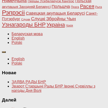
Нямеччына
Польская
Першы Ўсебеларускі Кангрэс
Расея
Польшча
акупацыя Заходняй Беларусі
Прага
Рыга
Рэпрэсіі
Савецкая акупацыя Беларусі
Санкт-
Слуцкі Збройны Чын
Пэтэрбург
Слуцак
Узнагароды БНР
Украіна
Чэхія
Беларуская мова
English
Polski
English
Polski
Новае
ЗАЯВА РАДЫ БНР
Зварот Старшыні Рады БНР Івонкі Сурвіллы з
нагоды Дня Волі
Далей