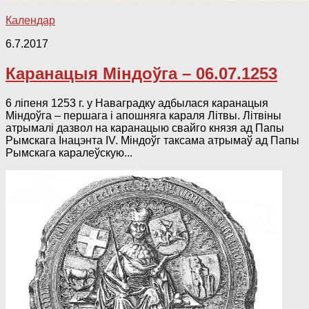
Календар
6.7.2017
Каранацыя Міндоўга – 06.07.1253
6 ліпеня 1253 г. у Наваградку адбылася каранацыя
Міндоўга – першага і апошняга караля Літвы. Літвіны
атрымалі дазвол на каранацыю свайго князя ад Папы
Рымскага Інацэнта IV. Міндоўг таксама атрымаў ад Папы
Рымскага каралеўскую...