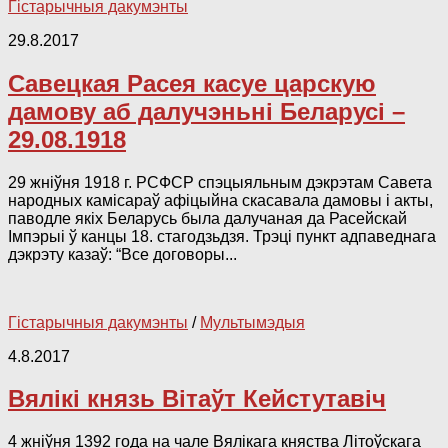
Гістарычныя дакумэнты
29.8.2017
Савецкая Расея касуе царскую
дамову аб далучэньні Беларусі –
29.08.1918
29 жніўня 1918 г. РСФСР спэцыяльным дэкрэтам Савета
народных камісараў афіцыйна скасавала дамовы і акты,
паводле якіх Беларусь была далучаная да Расейскай
Імпэрыі ў канцы 18. стагодзьдзя. Трэці пункт адпаведнага
дэкрэту казаў: “Все договоры...
Гістарычныя дакумэнты
/
Мультымэдыя
4.8.2017
Вялікі князь Вітаўт Кейстутавіч
4 жніўня 1392 года на чале Вялікага княства Літоўскага