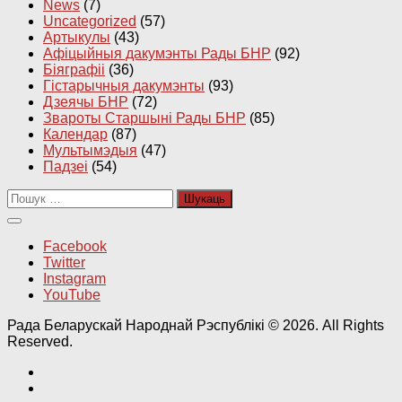
News
(7)
Uncategorized
(57)
Артыкулы
(43)
Афіцыйныя дакумэнты Рады БНР
(92)
Біяграфіі
(36)
Гістарычныя дакумэнты
(93)
Дзеячы БНР
(72)
Звароты Старшыні Рады БНР
(85)
Календар
(87)
Мультымэдыя
(47)
Падзеі
(54)
Пошук:
Facebook
Twitter
Instagram
YouTube
Рада Беларускай Народнай Рэспублікі © 2026. All Rights
Reserved.