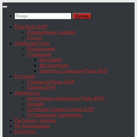
Skip
to
Пошук:
content
Пра Раду БНР
Дзяржаўныя сымбалі
Статут
Дзейсная Рада
Прэзыдыюм
Старшыня
Біяграфія
Фотагалерэя
Звароты Старшыні Рады БНР
Гісторыя
Старшыні Рады БНР
Дзеячы БНР
Дакумэнты
Актуальныя дакумэнты Рады БНР
Гадавік
Устаўныя Граматы Рады БНР
Гістарычныя дакумэнты
Пытаньні і адказы
Як падтрымаць
Кантакты