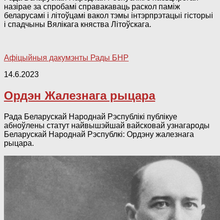
назірае за спробамі справакаваць раскол паміж
беларусамі і літоўцамі вакол тэмы інтэрпрэтацыі гісторыі
і спадчыны Вялікага княства Літоўскага.
Афіцыйныя дакумэнты Рады БНР
14.6.2023
Ордэн Жалезнага рыцара
Рада Беларускай Народнай Рэспублікі публікуе
абноўлены статут найвышэйшай вайсковай узнагароды
Беларускай Народнай Рэспублкі: Ордэну жалезнага
рыцара.