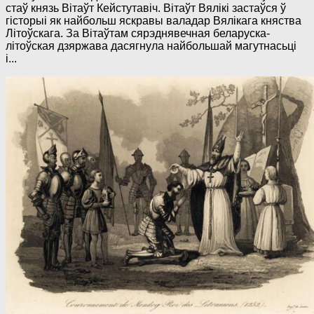
стаў князь Вітаўт Кейстутавіч. Вітаўт Вялікі застаўся ў
гісторыі як найбольш яскравы валадар Вялікага княства
Літоўскага. За Вітаўтам сярэднявечная беларуска-
літоўская дзяржава дасягнула найбольшай магутнасьці
і...