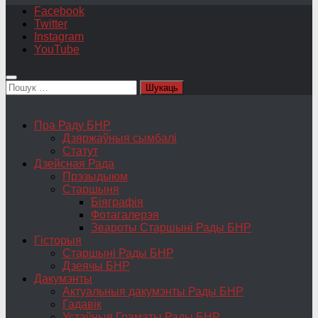
Facebook
Twitter
Instagram
YouTube
Пошук:
Пра Раду БНР
Дзяржаўныя сымбалі
Статут
Дзейсная Рада
Прэзыдыюм
Старшыня
Біяграфія
Фотагалерэя
Звароты Старшыні Рады БНР
Гісторыя
Старшыні Рады БНР
Дзеячы БНР
Дакумэнты
Актуальныя дакумэнты Рады БНР
Гадавік
Устаўныя Граматы Рады БНР