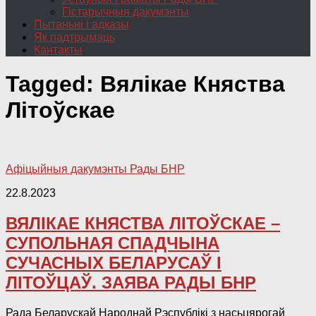
Гістарычныя дакумэнты
Пытаньні і адказы
Як падтрымаць
Кантакты
Tagged:
Вялікае Княства
Літоўскае
Афіцыйныя дакумэнты Рады БНР
22.8.2023
ВЯЛІКАЕ КНЯСТВА ЛІТОЎСКАЕ –
СУПОЛЬНАЯ СПАДЧЫНА
СУЧАСНЫХ БЕЛАРУСАЎ І
ЛІТОЎЦАЎ. ЗАЯВА РАДЫ БНР
Рада Беларускай Народнай Рэспублікі з насьцярогай