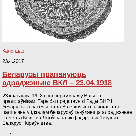
Календар
23.4.2017
Беларусы прапануюць
адраджэньне ВКЛ – 23.04.1918
23 красавіка 1918 г. на перамовах у Вільні з
прадстаўнікамі Тарыбы прадстаўнікі Рады БНР і
беларускага насельніцтва Віленшчыны заявілі, што
палітычным ідэалам беларусаў зьяўляецца адраджэньне
Вялікага Княства Літоўскага як фэдэрацыі Летувы і
Беларусі. Кіраўніцтва...