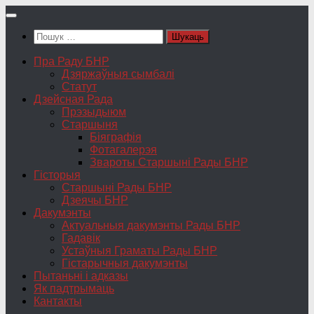
Skip
to
Пошук:
content
Пра Раду БНР
Дзяржаўныя сымбалі
Статут
Дзейсная Рада
Прэзыдыюм
Старшыня
Біяграфія
Фотагалерэя
Звароты Старшыні Рады БНР
Гісторыя
Старшыні Рады БНР
Дзеячы БНР
Дакумэнты
Актуальныя дакумэнты Рады БНР
Гадавік
Устаўныя Граматы Рады БНР
Гістарычныя дакумэнты
Пытаньні і адказы
Як падтрымаць
Кантакты