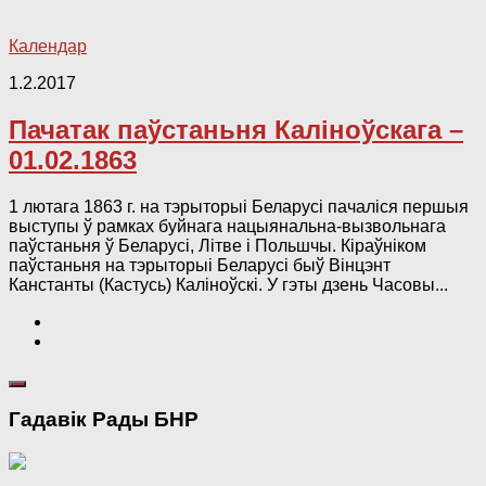
Календар
1.2.2017
Пачатак паўстаньня Каліноўскага –
01.02.1863
1 лютага 1863 г. на тэрыторыі Беларусі пачаліся першыя
выступы ў рамках буйнага нацыянальна-вызвольнага
паўстаньня ў Беларусі, Літве і Польшчы. Кіраўніком
паўстаньня на тэрыторыі Беларусі быў Вінцэнт
Канстанты (Кастусь) Каліноўскі. У гэты дзень Часовы...
Гадавік Рады БНР