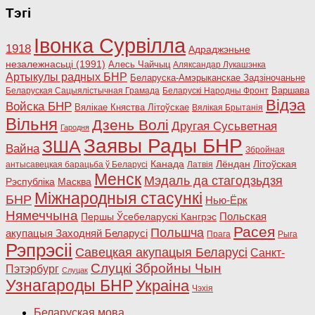
Тэгі
Івонка Сурвілла
1918
Адраджэньне
незалежнасьці (1991)
Алесь Чайчыц
Аляксандар Лукашэнка
Артыкулы радных БНР
Беларуска-Амэрыканскае Задзіночаньне
Варшава
Беларуская Сацыялістычная Грамада
Беларускі Народны Фронт
Відэа
Войска БНР
Вялікае Княства Літоўскае
Вялікая Брытанія
Вільня
Дзень Волі
Другая Сусьветная
Гародня
Заявы Рады БНР
ЗША
Вайна
Збройная
Канада
Лёндан
Літоўская
антысавецкая барацьба ў Беларусі
Латвія
Менск
Мэдаль да стагодзьдзя
Рэспубліка
Масква
Міжнародныя стасункі
БНР
Нью-Ёрк
Нямеччына
Польская
Першы Ўсебеларускі Кангрэс
Расея
Польшча
акупацыя Заходняй Беларусі
Прага
Рыга
Рэпрэсіі
Савецкая акупацыя Беларусі
Санкт-
Слуцкі Збройны Чын
Пэтэрбург
Слуцак
Узнагароды БНР
Украіна
Чэхія
Беларуская мова