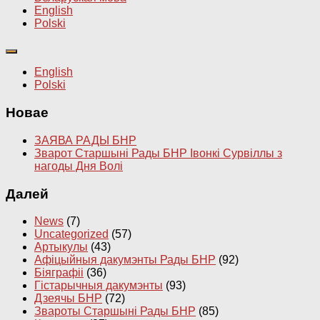
English
Polski
English
Polski
Новае
ЗАЯВА РАДЫ БНР
Зварот Старшыні Рады БНР Івонкі Сурвіллы з
нагоды Дня Волі
Далей
News
(7)
Uncategorized
(57)
Артыкулы
(43)
Афіцыйныя дакумэнты Рады БНР
(92)
Біяграфіі
(36)
Гістарычныя дакумэнты
(93)
Дзеячы БНР
(72)
Звароты Старшыні Рады БНР
(85)