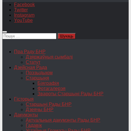
Facebook
Twitter
Instagram
YouTube
Пошук:
Пра Раду БНР
Дзяржаўныя сымбалі
Статут
Дзейсная Рада
Прэзыдыюм
Старшыня
Біяграфія
Фотагалерэя
Звароты Старшыні Рады БНР
Гісторыя
Старшыні Рады БНР
Дзеячы БНР
Дакумэнты
Актуальныя дакумэнты Рады БНР
Гадавік
Устаўныя Граматы Рады БНР