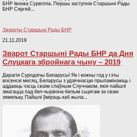
БНР Івонка Сурвілла, Першы заступнік Старшыні Рады
БНР Сяргей...
Звароты Старшыні Рады БНР
21.11.2019
Зварот Старшыні Рады БНР да Дня
Слуцкага збройнага чыну – 2019
Дарагія Суродзічы Беларусы! Як і кожны год у гэты
восенскі месяц, Беларусы з удзячнасцю прыпамінаюць і
аддаюць чэсць сваім слаўным Случчаком, якія пайшлі
змагацца пад бел-чырвона-белым сьцягам за сваю
зямельку. Пайшлі ўміраць каб жыла...