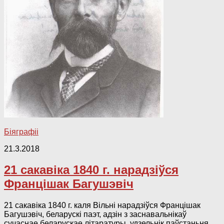
Біяграфіі
21.3.2018
21 сакавіка 1840 г. нарадзіўся
Францішак Багушэвіч
21 сакавіка 1840 г. каля Вільні нарадзіўся Францішак
Багушэвіч, беларускі паэт, адзін з заснавальнікаў
сучаснае беларускае літаратуры, удзельнік паўстаньня