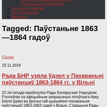
Гістарычныя дакумэнты
Пытаньні і адказы
Як падтрымаць
Кантакты
Tagged:
Паўстаньне 1863
—1864 гадоў
Падзеі
25.11.2019
Рада БНР узяла ўдзел у Пахаваньні
паўстанцаў 1863-1864 гг. у Вільні
22 лістапада кіраўніцтва Рады Беларускае Народнае
Рэспублікі па афіцыйным запрашэньні літоўскага боку
ўзяло ўдзел ва ўрачыстай цырымоніі пахаваньня
паўстанцаў 1863-1863 гадоў у Вільні. Старшыня Рады