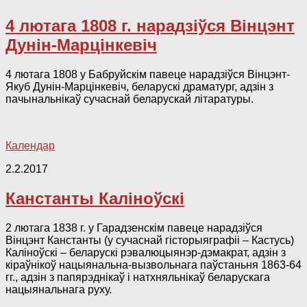
4 лютага 1808 г. нарадзіўся Вінцэнт
Дунін-Марцінкевіч
4 лютага 1808 у Бабруйскім павеце нарадзіўся Вінцэнт-
Якуб Дунін-Марцінкевіч, беларускі драматург, адзін з
пачынальнікаў сучаснай беларускай літаратуры.
Календар
2.2.2017
Канстанты Каліноўскі
2 лютага 1838 г. у Гарадзенскім павеце нарадзіўся
Вінцэнт Канстанты (у сучаснай гісторыяграфіі – Кастусь)
Каліноўскі – беларускі рэвалюцыянэр-дэмакрат, адзін з
кіраўнікоў нацыянальна-вызвольнага паўстаньня 1863-64
гг., адзін з папярэднікаў і натхняльнікаў беларускага
нацыянальнага руху.