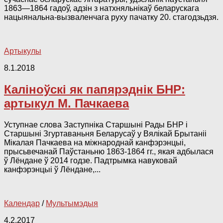
1863—1864 гадоў, адзін з натхняльнікаў беларускага
нацыянальна-вызваленчага руху пачатку 20. стагодзьдзя.
Артыкулы
8.1.2018
Каліноўскі як папярэднік БНР:
артыкул М. Пачкаева
Уступнае слова Заступніка Старшыні Рады БНР і
Старшыні Згуртаваньня Беларусаў у Вялікай Брытаніі
Мікалая Пачкаева на міжнароднай канфэрэнцыі,
прысьвечанай Паўстаньню 1863-1864 гг., якая адбылася
ў Лёндане ў 2014 годзе. Падтрымка навуковай
канфэрэнцыі ў Лёндане,...
Календар
/
Мультымэдыя
4.2.2017