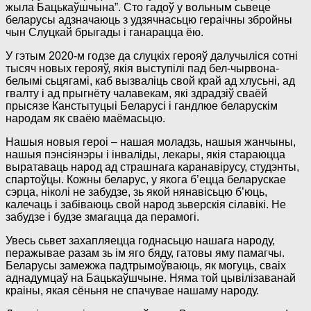
жыла Бацькаўшчына”. Сто гадоў у вольным сьвеце
беларусы адзначаюць з удзячнасьцю гераічны збройны
чын Слуцкай брыгады і ганарацца ёю.
У гэтым 2020-м годзе да слуцкіх герояў далучыліся сотні
тысяч новых герояў, якія выступілі пад бел-чырвона-
белымі сьцягамі, каб вызваліць свой край ад хлусьні, ад
гвалту і ад прыгнёту чалавекам, які здрадзіў сваёй
прысязе Канстытуцыі Беларусі і гандлюе беларускім
народам як сваёю маёмасьцю.
Нашыя новыя героі – нашая моладзь, нашыя жанчыны,
нашыя пэнсіянэры і інваліды, лекары, якія стараюцца
выратаваць народ ад страшнага каранавірусу, студэнты,
спартоўцы. Кожны беларус, у якога б’ецца беларускае
сэрца, ніколі не забудзе, зь якой нянавісьцю б’юць,
калечаць і забіваюць свой народ зьверскія сілавікі. Не
забудзе і будзе змагацца да перамогі.
Увесь сьвет захапляецца годнасьцю нашага народу,
перажывае разам зь ім яго бяду, гатовы яму памагчы.
Беларусы замежжа падтрымоўваюць, як могуць, сваіх
аднадумцаў на Бацькаўшчыне. Няма той цывілізаванай
краіны, якая сёньня не спачувае нашаму народу.