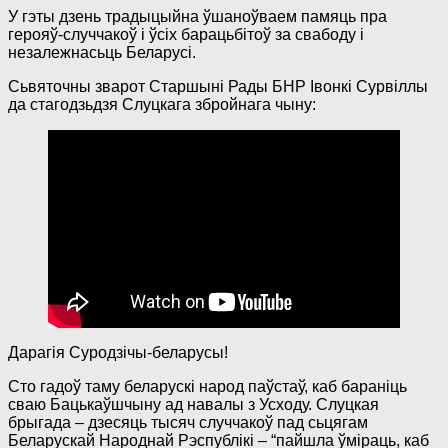
У гэты дзень традыцыйна ўшаноўваем памяць пра
герояў-случчакоў і ўсіх барацьбітоў за свабоду і
незалежнасьць Беларусі.
Сьвяточны зварот Старшыні Рады БНР Івонкі Сурвіллы
да стагодзьдзя Слуцкага збройнага чыну:
Дарагія Суродзічы-беларусы!
Сто гадоў таму беларускі народ паўстаў, каб бараніць
сваю Бацькаўшчыну ад навалы з Усходу. Слуцкая
брыгада – дзесяць тысяч случчакоў пад сьцягам
Беларускай Народнай Рэспублікі – “пайшла ўміраць, каб