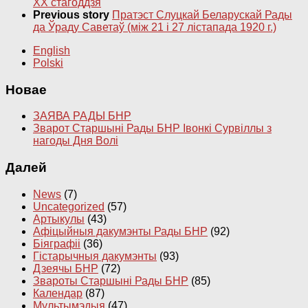
XX стагоддзя
Previous story
Пратэст Слуцкай Беларускай Рады
да Ўраду Саветаў (між 21 і 27 лістапада 1920 г.)
English
Polski
Новае
ЗАЯВА РАДЫ БНР
Зварот Старшыні Рады БНР Івонкі Сурвіллы з
нагоды Дня Волі
Далей
News
(7)
Uncategorized
(57)
Артыкулы
(43)
Афіцыйныя дакумэнты Рады БНР
(92)
Біяграфіі
(36)
Гістарычныя дакумэнты
(93)
Дзеячы БНР
(72)
Звароты Старшыні Рады БНР
(85)
Календар
(87)
Мультымэдыя
(47)