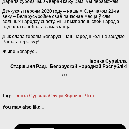
Дарагія суродзічы, зь верай кажу Вам: мы пераможам!
Дзякуючы героям 2020 году – нашым Случчаком 21-га
веку – Беларусь зойме сваё пачэснае месца ў сям’і
вольных народаў сьвету. Яны вызваляць свой народ з-
пад бота ганебнага самазванца.
Дык слава героям Беларусі! Наш народ ніколі не забудзе
Вашага гераізму!
Жыве Беларусь!
Івонка Сурвілла
Старшыня Рады Беларускай Народнай Рэспублікі
***
Tags:
Івонка Сурвілла
Слуцкі Збройны Чын
You may also like...