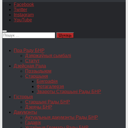
Facebook
Twitter
Instagram
YouTube
Пошук:
Пра Раду БНР
Дзяржаўныя сымбалі
Статут
Дзейсная Рада
Прэзыдыюм
Старшыня
Біяграфія
Фотагалерэя
Звароты Старшыні Рады БНР
Гісторыя
Старшыні Рады БНР
Дзеячы БНР
Дакумэнты
Актуальныя дакумэнты Рады БНР
Гадавік
Устаўныя Граматы Рады БНР