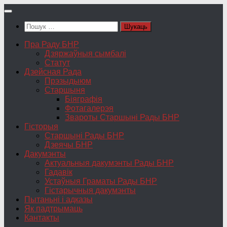
Skip
to
Пошук:
content
Пра Раду БНР
Дзяржаўныя сымбалі
Статут
Дзейсная Рада
Прэзыдыюм
Старшыня
Біяграфія
Фотагалерэя
Звароты Старшыні Рады БНР
Гісторыя
Старшыні Рады БНР
Дзеячы БНР
Дакумэнты
Актуальныя дакумэнты Рады БНР
Гадавік
Устаўныя Граматы Рады БНР
Гістарычныя дакумэнты
Пытаньні і адказы
Як падтрымаць
Кантакты