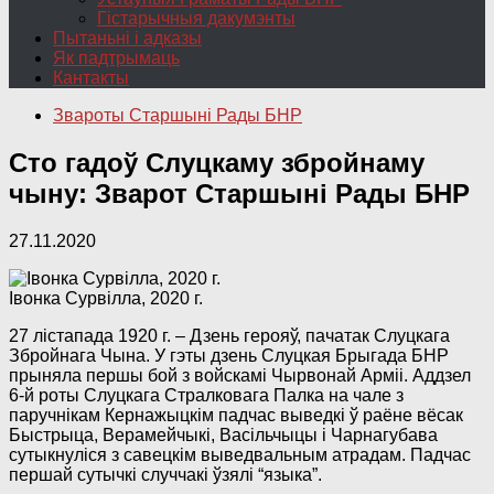
Гістарычныя дакумэнты
Пытаньні і адказы
Як падтрымаць
Кантакты
Звароты Старшыні Рады БНР
Сто гадоў Слуцкаму збройнаму
чыну: Зварот Старшыні Рады БНР
27.11.2020
Івонка Сурвілла, 2020 г.
27 лістапада 1920 г. – Дзень герояў, пачатак Слуцкага
Збройнага Чына. У гэты дзень Слуцкая Брыгада БНР
прыняла першы бой з войскамі Чырвонай Арміі. Аддзел
6-й роты Слуцкага Стралковага Палка на чале з
паручнікам Кернажыцкім падчас выведкі ў раёне вёсак
Быстрыца, Верамейчыкі, Васільчыцы і Чарнагубава
сутыкнуліся з савецкім выведвальным атрадам. Падчас
першай сутычкі случчакі ўзялі “языка”.