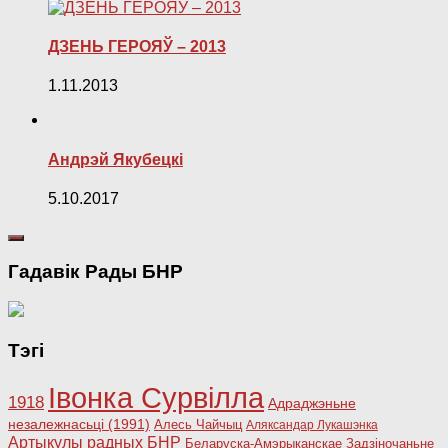
ДЗЕНЬ ГЕРОЯЎ – 2013
1.11.2013
Андрэй Якубецкі
5.10.2017
Гадавік Рады БНР
Тэгі
Івонка Сурвілла
1918
Адраджэньне
незалежнасьці (1991)
Алесь Чайчыц
Аляксандар Лукашэнка
Артыкулы радных БНР
Беларуска-Амэрыканскае Задзіночаньне