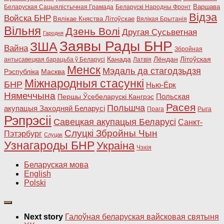
Варшава
Беларуская Сацыялістычная Грамада
Беларускі Народны Фронт
Відэа
Войска БНР
Вялікае Княства Літоўскае
Вялікая Брытанія
Вільня
Дзень Волі
Другая Сусьветная
Гародня
Заявы Рады БНР
ЗША
Вайна
Збройная
Канада
Лёндан
Літоўская
антысавецкая барацьба ў Беларусі
Латвія
Менск
Мэдаль да стагодзьдзя
Рэспубліка
Масква
Міжнародныя стасункі
БНР
Нью-Ёрк
Нямеччына
Польская
Першы Ўсебеларускі Кангрэс
Расея
Польшча
акупацыя Заходняй Беларусі
Прага
Рыга
Рэпрэсіі
Савецкая акупацыя Беларусі
Санкт-
Слуцкі Збройны Чын
Пэтэрбург
Слуцак
Узнагароды БНР
Украіна
Чэхія
Беларуская мова
English
Polski
Next story
Галоўная беларуская вайсковая святыня