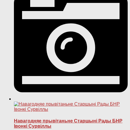
Навагодняе прывітаньне Старшыні Рады БНР
Івонкі Сурвіллы