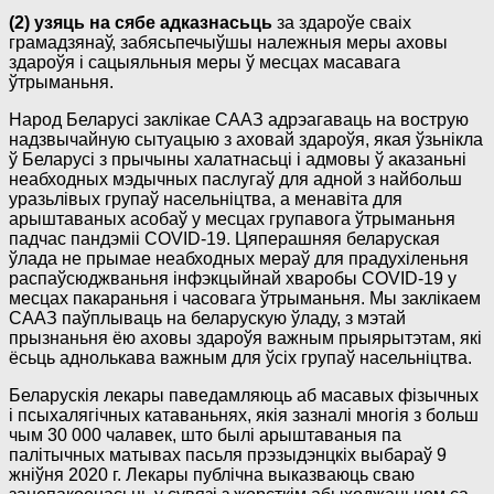
(2) узяць на сябе адказнасьць
за здароўе сваіх
грамадзянаў, забясьпечыўшы належныя меры аховы
здароўя і сацыяльныя меры ў месцах масавага
ўтрыманьня.
Народ Беларусі заклікае СААЗ адрэагаваць на вострую
надзвычайную сытуацыю з аховай здароўя, якая ўзьнікла
ў Беларусі з прычыны халатнасьці і адмовы ў аказаньні
неабходных мэдычных паслугаў для адной з найбольш
уразьлівых групаў насельніцтва, а менавіта для
арыштаваных асобаў у месцах групавога ўтрыманьня
падчас пандэміі COVID-19. Цяперашняя беларуская
ўлада не прымае неабходных мераў для прадухіленьня
распаўсюджваньня інфэкцыйнай хваробы COVID-19 у
месцах пакараньня і часовага ўтрыманьня. Мы заклікаем
СААЗ паўплываць на беларускую ўладу, з мэтай
прызнаньня ёю аховы здароўя важным прыярытэтам, які
ёсьць аднолькава важным для ўсіх групаў насельніцтва.
Беларускія лекары паведамляюць аб масавых фізычных
і псыхалягічных катаваньнях, якія зазналі многія з больш
чым 30 000 чалавек, што былі арыштаваныя па
палітычных матывах пасьля прэзыдэнцкіх выбараў 9
жніўня 2020 г. Лекары публічна выказваюць сваю