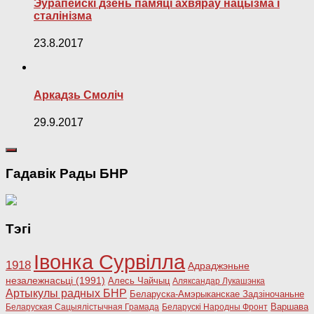
Эўрапейскі дзень памяці ахвяраў нацызма і
сталінізма
23.8.2017
Аркадзь Смоліч
29.9.2017
Гадавік Рады БНР
Тэгі
Івонка Сурвілла
1918
Адраджэньне
незалежнасьці (1991)
Алесь Чайчыц
Аляксандар Лукашэнка
Артыкулы радных БНР
Беларуска-Амэрыканскае Задзіночаньне
Варшава
Беларуская Сацыялістычная Грамада
Беларускі Народны Фронт