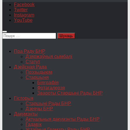
Facebook
Twitter
Instagram
YouTube
Пошук:
Пра Раду БНР
Дзяржаўныя сымбалі
Статут
Дзейсная Рада
Прэзыдыюм
Старшыня
Біяграфія
Фотагалерэя
Звароты Старшыні Рады БНР
Гісторыя
Старшыні Рады БНР
Дзеячы БНР
Дакумэнты
Актуальныя дакумэнты Рады БНР
Гадавік
Устаўныя Граматы Рады БНР