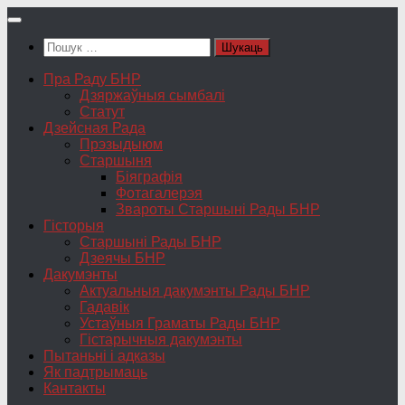
Skip
to
Пошук:
content
Пра Раду БНР
Дзяржаўныя сымбалі
Статут
Дзейсная Рада
Прэзыдыюм
Старшыня
Біяграфія
Фотагалерэя
Звароты Старшыні Рады БНР
Гісторыя
Старшыні Рады БНР
Дзеячы БНР
Дакумэнты
Актуальныя дакумэнты Рады БНР
Гадавік
Устаўныя Граматы Рады БНР
Гістарычныя дакумэнты
Пытаньні і адказы
Як падтрымаць
Кантакты