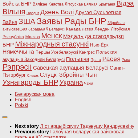
Відэа
Войска БНР
Вялікае Княства Літоўскае
Вялікая Брытанія
Вільня
Дзень Волі
Другая Сусьветная
Гародня
Заявы Рады БНР
ЗША
Вайна
Збройная
Канада
Лёндан
Літоўская
антысавецкая барацьба ў Беларусі
Латвія
Менск
Мэдаль да стагодзьдзя
Рэспубліка
Масква
Міжнародныя стасункі
БНР
Нью-Ёрк
Нямеччына
Польская
Першы Ўсебеларускі Кангрэс
Расея
Польшча
акупацыя Заходняй Беларусі
Прага
Рыга
Рэпрэсіі
Савецкая акупацыя Беларусі
Санкт-
Слуцкі Збройны Чын
Пэтэрбург
Слуцак
Узнагароды БНР
Украіна
Чэхія
Беларуская мова
English
Polski
Next story
Ліст арцыбіскупу Тадэвушу Кандрусевічу
Previous story
Галоўная беларуская вайсковая
святыня XX стагоддзя