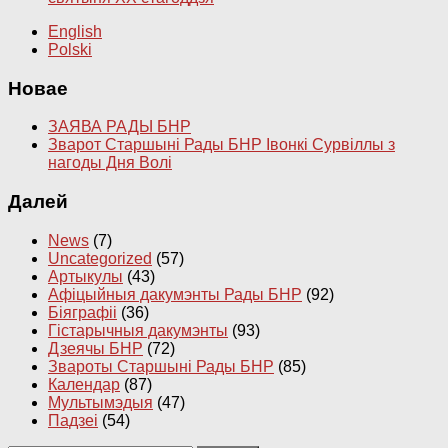
English
Polski
Новае
ЗАЯВА РАДЫ БНР
Зварот Старшыні Рады БНР Івонкі Сурвіллы з
нагоды Дня Волі
Далей
News
(7)
Uncategorized
(57)
Артыкулы
(43)
Афіцыйныя дакумэнты Рады БНР
(92)
Біяграфіі
(36)
Гістарычныя дакумэнты
(93)
Дзеячы БНР
(72)
Звароты Старшыні Рады БНР
(85)
Календар
(87)
Мультымэдыя
(47)
Падзеі
(54)