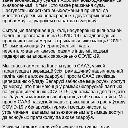
занепакоенасьць у сувязі з жорсткім абыходжаньнем са
зьняволенымі і з тымі, хто чакае рашэньня суда.
Наступствы жорсткага абыходжаньня прывялі да
мноства сур’ёзных непасрэдных і доўгатэрміновых
праблемаў са здароўем і нават да сьмерцяў.
Сытуацыя пагаршаецца, калі, насуперак ​​нацыянальнай
палітыцы рэагаваньня на COVID-19 і на адпаведныя
прафіляктычныя меры, затрыманыя, якія маюць COVID-
19, зьмяшчаюцца ў перапоўненыя і часта
невентыляваныя камэры разам з іншымі людзьмі,
падвяргаючы апошніх заражэньню COVID-19.
Мы спасылаемся на Канстытуцыю СААЗ, у якой
гарантуецца пакрыцьцё ўсіх грамадзянаў нацыянальнай
палітыкай па ахове здароўя, і просім СААЗ заклікаць
цяперашнюю ўладу Беларусі забясьпечыць роўны доступ
да мераў, што прымаюцца ў рамках беларускай палітыкі
па супрацьдзеяньню COVID-19, аднолькава і для тых, хто
пазбаўлены магчымасьці абараніць сябе самастойна. Мы
просім СААЗ пасадзейнічаць стрымліваньню распаўсюду
COVID-19 у беларускіх турмах і месцах часовага
ўтрыманьня і дапамагчы зьняволеным атрымаць доступ
да асноўных пратаколаў па ахове здароўя.
У якасьці аднаго з шляхоў выхаду з сытуацыі, якая