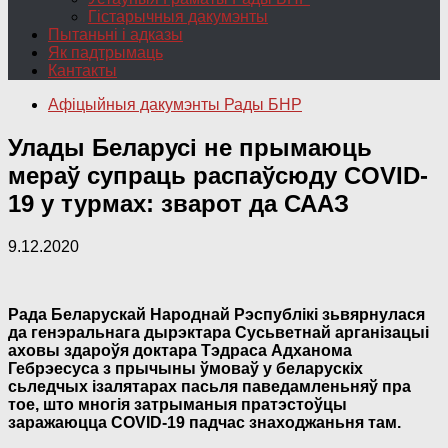
Гістарычныя дакумэнты
Пытаньні і адказы
Як падтрымаць
Кантакты
Афіцыйныя дакумэнты Рады БНР
Улады Беларусі не прымаюць
мераў супраць распаўсюду COVID-
19 у турмах: зварот да СААЗ
9.12.2020
Рада Беларускай Народнай Рэспублікі зьвярнулася
да генэральнага дырэктара Сусьветнай арганізацыі
аховы здароўя доктара Тэдраса Адханома
Гебрэесуса з прычыны ўмоваў у беларускіх
сьледчых ізалятарах пасьля паведамленьняў пра
тое, што многія затрыманыя пратэстоўцы
заражаюцца COVID-19 падчас знаходжаньня там.