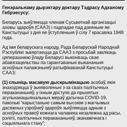
Генэральнаму дырэктару доктару Тэдрасу Адханому
Гебрэесусу:
Беларусь зьяўляецца членам Сусьветнай арганізацыі
аховы здароўя (СААЗ) і падпадае пад дзеяньне яе
Канстытуцыі з дня яе ўступленьня ў сілу 7 красавіка 1948
года.
Ад імя беларускага народу, Рада Беларускай Народнай
Рэспублікі зьвяртаецца да СААЗ з просьбай заклікаць
цяперашнюю ўладу Беларусі выконваць свае
абавязацельствы па гарантаваньні выкананьня
асноўных палажэньняў ратыфікаванай Канстытуцыі
СААЗ:
(1) спыніць масавую дыскрымінацыю
асобаў, якія
знаходзяцца ў зьняволеньні з-за сваіх палітычных
перакананьняў, у іхным доступе да прынятых
агульнанацыянальных мераў датычна COVID-19,
паколькі “карыстаньне самым высокім з магчымых
дасяжных узроўнеў здароўя зьяўляецца адным з
асноўных правоў кожнага чалавека незалежна ад расы,
рэлігіі, палітычных перакананьняў, эканамічнага і
сацыяльнага стану”;