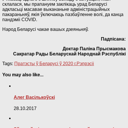
склалася, мы прапануем заклікаць урад Беларусі
адкласьці масавае выкананьне адміністрацыйных
пакараньняў, якія ўключаюць пазбаўленне волі, да канца
пандэміі COVID.
Народ Беларусі чакае вашых дзеяньняў.
Падпісана:
Доктар Паліна Прысмакова
Сакратар Рады Беларускай Народнай Рэспублікі
Tags:
Пратэсты ў Беларусі ў 2020 г.
Рэпрэсіі
You may also like...
Алег Васількоўскі
28.10.2017