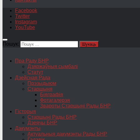
Facebook
Twitter
Instagram
YouTube
Пошук:
Пра Раду БНР
Дзяржаўныя сымбалі
Статут
Дзейсная Рада
Прэзыдыюм
Старшыня
Біяграфія
Фотагалерэя
Звароты Старшыні Рады БНР
Гісторыя
Старшыні Рады БНР
Дзеячы БНР
Дакумэнты
Актуальныя дакумэнты Рады БНР
Гадавік