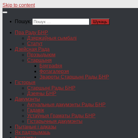
Skip to content
Пошук:
Пра Раду БНР
Дзяржаўныя сымбалі
Статут
Дзейсная Рада
Прэзыдыюм
Старшыня
Біяграфія
Фотагалерэя
Звароты Старшыні Рады БНР
Гісторыя
Старшыні Рады БНР
Дзеячы БНР
Дакумэнты
Актуальныя дакумэнты Рады БНР
Гадавік
Устаўныя Граматы Рады БНР
Гістарычныя дакумэнты
Пытаньні і адказы
Як падтрымаць
Кантакты