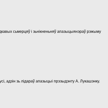
агадкавых сьмерцяў і зьнікненьняў апазыцыянэраў рэжыму
сі, адзін зь лідараў апазыцыі прэзыдэнту А. Лукашэнку.