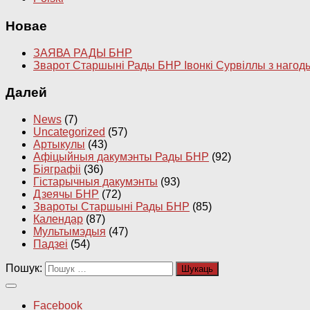
Новае
ЗАЯВА РАДЫ БНР
Зварот Старшыні Рады БНР Івонкі Сурвіллы з нагод
Далей
News
(7)
Uncategorized
(57)
Артыкулы
(43)
Афіцыйныя дакумэнты Рады БНР
(92)
Біяграфіі
(36)
Гістарычныя дакумэнты
(93)
Дзеячы БНР
(72)
Звароты Старшыні Рады БНР
(85)
Календар
(87)
Мультымэдыя
(47)
Падзеі
(54)
Пошук:
Facebook