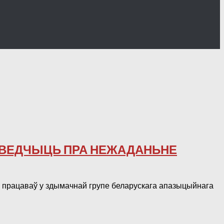
ЬВЕДЧЫЦЬ ПРА НЕЖАДАНЬНЕ
які працаваў у здымачнай групе беларускага апазыцыйнага