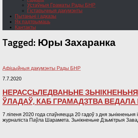
Устаўныя Граматы Рады БНР
Гістарычныя дакумэнты
Пытаньні і адказы
Як падтрымаць
Кантакты
Tagged:
Юры Захаранка
Афіцыйныя дакумэнты Рады БНР
7.7.2020
НЕРАССЬЛЕДВАНЬНЕ ЗЬНІКНЕНЬНЯ
ЎЛАДАЎ, КАБ ГРАМАДЗТВА ВЕДАЛА 
7 ліпеня 2020 года спаўняецца 20 гадоў з дня зьнікненьня
журналіста Паўла Шарамета. Зьнікненьне Дзьмітрыя Завадзк