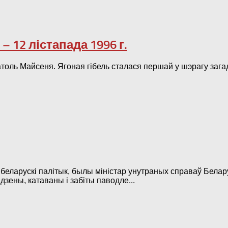
– 12 лістапада 1996 г.
 Анатоль Майсеня. Ягоная гібель сталася першай у шэрагу з
 беларускі палітык, былы міністар унутраных справаў Белару
ены, катаваны і забіты паводле...