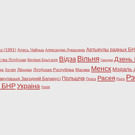
Артыкулы радных Б
і (1991)
Алесь Чайчыц
Аляксандар Лукашэнка
Вільня
Відэа
Дзень 
ства Літоўскае
Вялікая Брытанія
Гародня
Менск
Мэдаль 
да
Лёндан
Літоўская Рэспубліка
Масква
Латвія
Рэ
Расея
Польшча
акупацыя Заходняй Беларусі
Прага
Рыга
ы БНР
Украіна
Чэхія