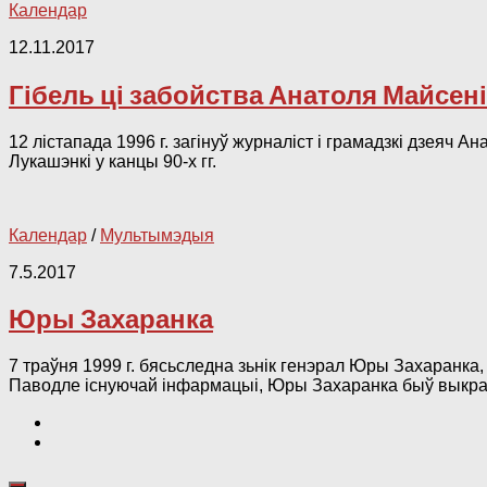
Календар
12.11.2017
Гібель ці забойства Анатоля Майсені 
12 лістапада 1996 г. загінуў журналіст і грамадзкі дзеяч
Лукашэнкі у канцы 90-х гг.
Календар
/
Мультымэдыя
7.5.2017
Юры Захаранка
7 траўня 1999 г. бясьследна зьнік генэрал Юры Захаранка,
Паводле існуючай інфармацыі, Юры Захаранка быў выкрадз