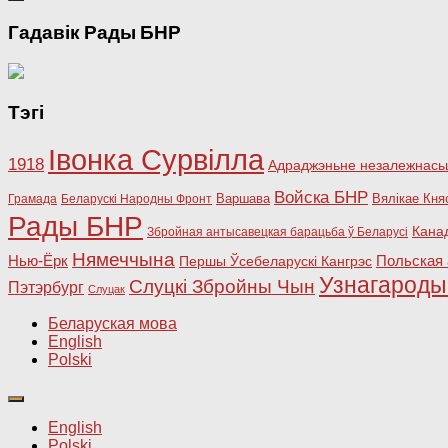
Гадавік Рады БНР
Тэгі
Івонка Сурвілла
1918
Адраджэньне незалежнасьц
Войска БНР
Варшава
Вялікае Кня
Грамада
Беларускі Народны Фронт
Рады БНР
Кана
Збройная антысавецкая барацьба ў Беларусі
Нямеччына
Польская 
Нью-Ёрк
Першы Ўсебеларускі Кангрэс
Узнагарод
Слуцкі Збройны Чын
Пэтэрбург
Слуцак
Беларуская мова
English
Polski
English
Polski