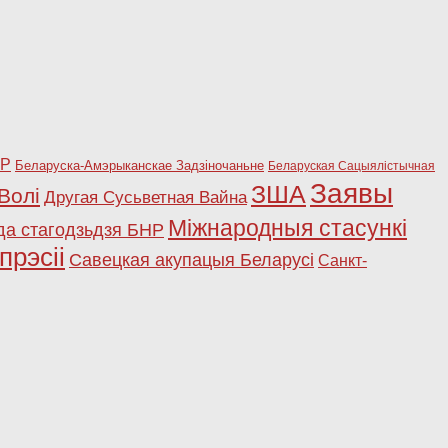
НР
Беларуска-Амэрыканскае Задзіночаньне
Беларуская Сацыялістычная
Заявы
ЗША
Волі
Другая Сусьветная Вайна
Міжнародныя стасункі
да стагодзьдзя БНР
прэсіі
Савецкая акупацыя Беларусі
Санкт-