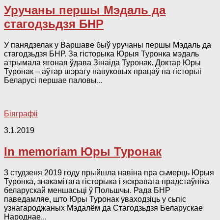
Уручаны першы Мэдаль да
стагодзьдзя БНР
У панядзелак у Варшаве быў уручаны першы Мэдаль да
стагодзьдзя БНР. За гісторыка Юрыя Туронка мэдаль
атрымала ягоная ўдава Зінаіда Туронак. Доктар Юры
Туронак – аўтар шэрагу навуковых працаў па гісторыі
Беларусі першае паловы...
Біяграфіі
3.1.2019
In memoriam Юры Туронак
3 студзеня 2019 году прыйшла навіна пра сьмерць Юрыя
Туронка, знакамітага гісторыка і яскравага прадстаўніка
беларускай меншасьці ў Польшчы. Рада БНР
паведамляе, што Юры Туронак уваходзіць у сьпіс
узнагароджаных Мэдалём да Стагодзьдзя Беларускае
Народнае...