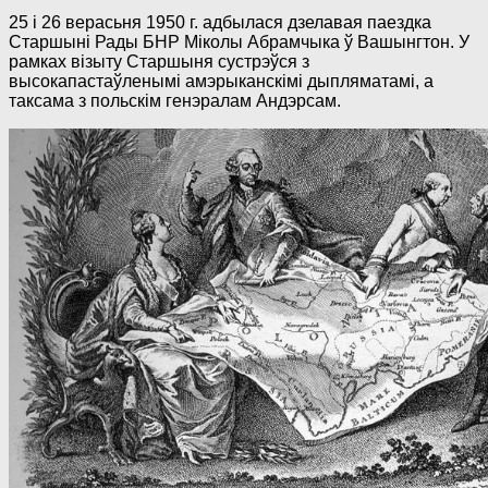
25 і 26 верасьня 1950 г. адбылася дзелавая паездка
Старшыні Рады БНР Міколы Абрамчыка ў Вашынгтон. У
рамках візыту Старшыня сустрэўся з
высокапастаўленымі амэрыканскімі дыпляматамі, а
таксама з польскім генэралам Андэрсам.