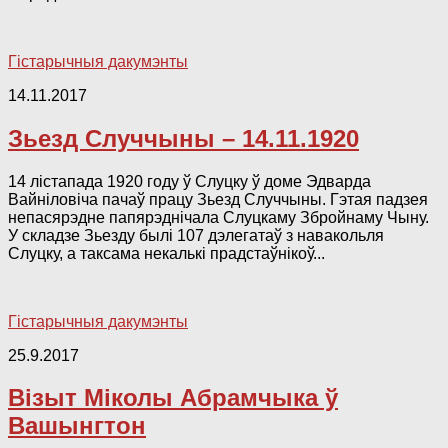
Гістарычныя дакумэнты
14.11.2017
Зьезд Случчыны – 14.11.1920
14 лістапада 1920 году ў Слуцку ў доме Эдварда
Вайніловіча пачаў працу Зьезд Случчыны. Гэтая падзея
непасярэдне папярэднічала Слуцкаму Збройнаму Чыну.
У складзе Зьезду былі 107 дэлегатаў з навакольля
Слуцку, а таксама некалькі прадстаўнікоў...
Гістарычныя дакумэнты
25.9.2017
Візыт Міколы Абрамчыка ў
Вашынгтон