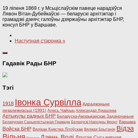
19 ліпеня 1869 г. у Мсьціслаўскім павеце нарадзіўся
Лявон Вітан-Дубейкаўскі — беларускі архітэктар і
грамадзкі дзеяч; галоўны дзяржаўны архітэктар БНР,
консул БНР у Варшаве.
Наступная старонка »
Гадавік Рады БНР
Тэгі
Івонка Сурвілла
1918
Адраджэньне
незалежнасьці (1991)
Алесь Чайчыц
Аляксандар Лукашэнка
Артыкулы радных БНР
Беларуска-Амэрыканскае Задзіночаньне
Варшава
Беларуская Сацыялістычная Грамада
Беларускі Народны Фронт
Відэа
Войска БНР
Вялікае Княства Літоўскае
Вялікая Брытанія
Вільня
Дзень Волі
Другая Сусьветная
Гародня