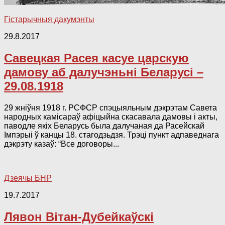
Гістарычныя дакумэнты
29.8.2017
Савецкая Расея касуе царскую
дамову аб далучэньні Беларусі –
29.08.1918
29 жніўня 1918 г. РСФСР спэцыяльным дэкрэтам Савета
народных камісараў афіцыйна скасавала дамовы і акты,
паводле якіх Беларусь была далучаная да Расейскай
Імпэрыі ў канцы 18. стагодзьдзя. Трэці пункт адпаведнага
дэкрэту казаў: “Все договоры...
Дзеячы БНР
19.7.2017
Лявон Вітан-Дубейкаўскі