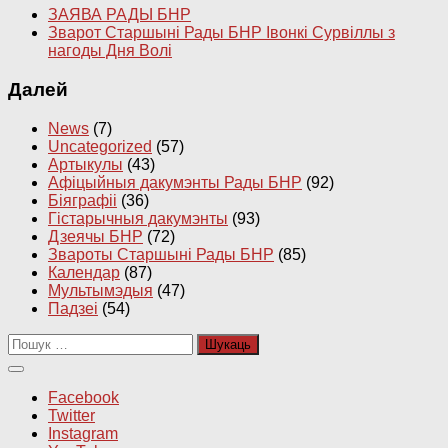
ЗАЯВА РАДЫ БНР
Зварот Старшыні Рады БНР Івонкі Сурвіллы з
нагоды Дня Волі
Далей
News
(7)
Uncategorized
(57)
Артыкулы
(43)
Афіцыйныя дакумэнты Рады БНР
(92)
Біяграфіі
(36)
Гістарычныя дакумэнты
(93)
Дзеячы БНР
(72)
Звароты Старшыні Рады БНР
(85)
Календар
(87)
Мультымэдыя
(47)
Падзеі
(54)
Пошук:
Facebook
Twitter
Instagram