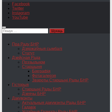
Facebook
Twitter
Instagram
YouTube
Пошук:
Пра Раду БНР
Дзяржаўныя сымбалі
Статут
Дзейсная Рада
Прэзыдыюм
Старшыня
Біяграфія
Фотагалерэя
Звароты Старшыні Рады БНР
Гісторыя
Старшыні Рады БНР
Дзеячы БНР
Дакумэнты
Актуальныя дакумэнты Рады БНР
Гадавік
Устаўныя Граматы Рады БНР