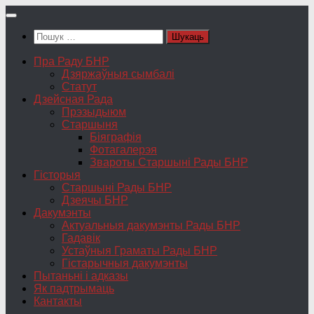
Skip
to
Пошук:
content
Пра Раду БНР
Дзяржаўныя сымбалі
Статут
Дзейсная Рада
Прэзыдыюм
Старшыня
Біяграфія
Фотагалерэя
Звароты Старшыні Рады БНР
Гісторыя
Старшыні Рады БНР
Дзеячы БНР
Дакумэнты
Актуальныя дакумэнты Рады БНР
Гадавік
Устаўныя Граматы Рады БНР
Гістарычныя дакумэнты
Пытаньні і адказы
Як падтрымаць
Кантакты