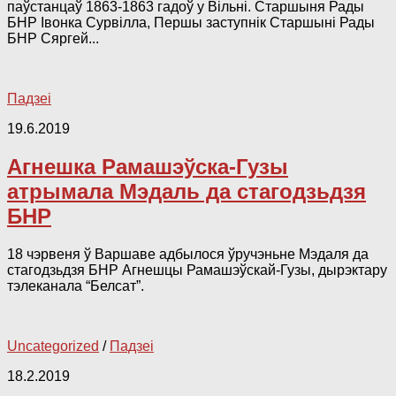
паўстанцаў 1863-1863 гадоў у Вільні. Старшыня Рады
БНР Івонка Сурвілла, Першы заступнік Старшыні Рады
БНР Сяргей...
Падзеі
19.6.2019
Агнешка Рамашэўска-Гузы
атрымала Мэдаль да стагодзьдзя
БНР
18 чэрвеня ў Варшаве адбылося ўручэньне Мэдаля да
стагодзьдзя БНР Агнешцы Рамашэўскай-Гузы, дырэктару
тэлеканала “Белсат”.
Uncategorized
/
Падзеі
18.2.2019