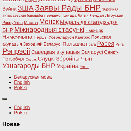
Заявы Рады БНР
ЗША
Вайна
Збройная
Канада
Лёндан
Літоўская
антысавецкая барацьба ў Беларусі
Латвія
Менск
Мэдаль да стагодзьдзя
Рэспубліка
Масква
Міжнародныя стасункі
БНР
Нью-Ёрк
Нямеччына
Польская
Першы Ўсебеларускі Кангрэс
Расея
Польшча
акупацыя Заходняй Беларусі
Прага
Рыга
Рэпрэсіі
Савецкая акупацыя Беларусі
Санкт-
Слуцкі Збройны Чын
Пэтэрбург
Слуцак
Узнагароды БНР
Украіна
Чэхія
Беларуская мова
English
Polski
English
Polski
Новае