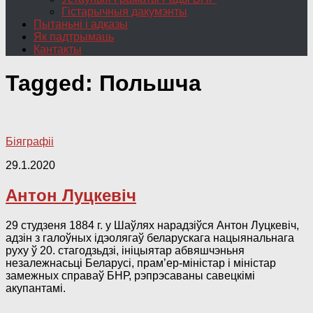
Гістарычныя дакумэнты
Пытаньні і адказы
Як падтрымаць
Кантакты
Tagged:
Польшча
Біяграфіі
29.1.2020
Антон Луцкевіч
29 студзеня 1884 г. у Шаўлях нарадзіўся Антон Луцкевіч,
адзін з галоўных ідэолягаў беларускага нацыянальнага
руху ў 20. стагодзьдзі, ініцыятар абвяшчэньня
незалежнасьці Беларусі, прам’ер-міністар і міністар
замежных справаў БНР, рэпрэсаваны савецкімі
акупантамі.