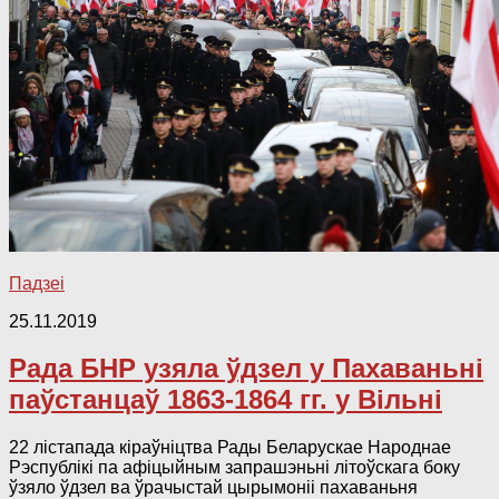
Падзеі
25.11.2019
Рада БНР узяла ўдзел у Пахаваньні
паўстанцаў 1863-1864 гг. у Вільні
22 лістапада кіраўніцтва Рады Беларускае Народнае
Рэспублікі па афіцыйным запрашэньні літоўскага боку
ўзяло ўдзел ва ўрачыстай цырымоніі пахаваньня