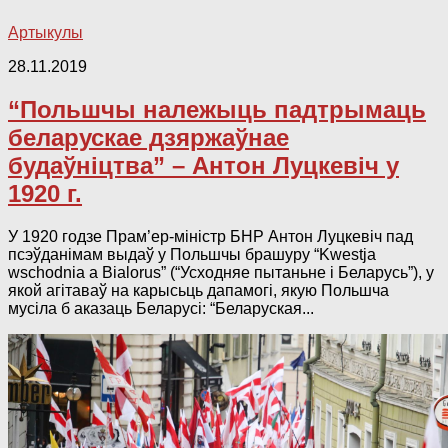
Артыкулы
28.11.2019
“Польшчы належыць падтрымаць
беларускае дзяржаўнае
будаўніцтва” – Антон Луцкевіч у
1920 г.
У 1920 годзе Прам’ер-міністр БНР Антон Луцкевіч пад
псэўданімам выдаў у Польшчы брашуру “Kwestja
wschodnia a Bialorus” (“Усходняе пытаньне і Беларусь”), у
якой агітаваў на карысьць дапамогі, якую Польшча
мусіла б аказаць Беларусі: “Беларуская...