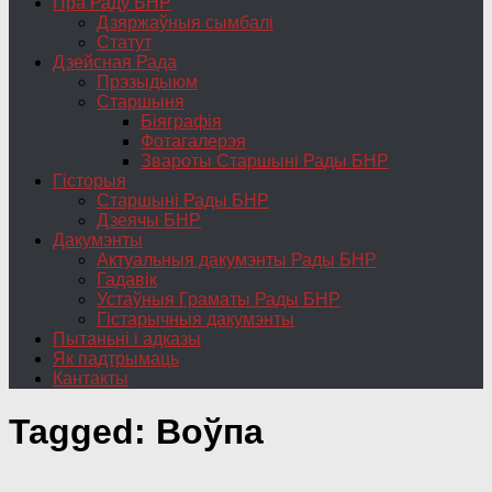
Пра Раду БНР
Дзяржаўныя сымбалі
Статут
Дзейсная Рада
Прэзыдыюм
Старшыня
Біяграфія
Фотагалерэя
Звароты Старшыні Рады БНР
Гісторыя
Старшыні Рады БНР
Дзеячы БНР
Дакумэнты
Актуальныя дакумэнты Рады БНР
Гадавік
Устаўныя Граматы Рады БНР
Гістарычныя дакумэнты
Пытаньні і адказы
Як падтрымаць
Кантакты
Tagged:
Воўпа