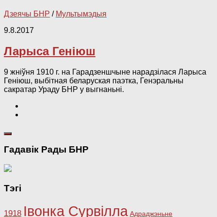
Дзеячы БНР
/
Мультымэдыя
9.8.2017
Ларыса Геніюш
9 жніўня 1910 г. на Гарадзеншчыне нарадзілася Ларыса
Геніюш, выбітная беларуская паэтка, Генэральны
сакратар Ураду БНР у выгнаньні.
Гадавік Рады БНР
Тэгі
Івонка Сурвілла
1918
Адраджэньне