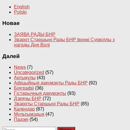
English
Polski
Новае
ЗАЯВА РАДЫ БНР
Зварот Старшыні Рады БНР Івонкі Сурвіллы з
нагоды Дня Волі
Далей
News
(7)
Uncategorized
(57)
Артыкулы
(43)
Афіцыйныя дакумэнты Рады БНР
(92)
Біяграфіі
(36)
Гістарычныя дакумэнты
(93)
Дзеячы БНР
(72)
Звароты Старшыні Рады БНР
(85)
Календар
(87)
Мультымэдыя
(47)
Падзеі
(54)
Пошук: