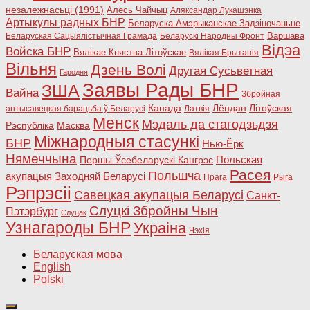
незалежнасьці (1991)
Алесь Чайчыц
Аляксандар Лукашэнка
Артыкулы радных БНР
Беларуска-Амэрыканскае Задзіночаньне
Варшава
Беларуская Сацыялістычная Грамада
Беларускі Народны Фронт
Відэа
Войска БНР
Вялікае Княства Літоўскае
Вялікая Брытанія
Вільня
Дзень Волі
Другая Сусьветная
Гародня
Заявы Рады БНР
ЗША
Вайна
Збройная
Канада
Лёндан
Літоўская
антысавецкая барацьба ў Беларусі
Латвія
Менск
Мэдаль да стагодзьдзя
Рэспубліка
Масква
Міжнародныя стасункі
БНР
Нью-Ёрк
Нямеччына
Польская
Першы Ўсебеларускі Кангрэс
Расея
Польшча
акупацыя Заходняй Беларусі
Прага
Рыга
Рэпрэсіі
Савецкая акупацыя Беларусі
Санкт-
Слуцкі Збройны Чын
Пэтэрбург
Слуцак
Узнагароды БНР
Украіна
Чэхія
Беларуская мова
English
Polski