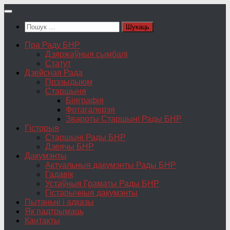
Skip
to
Пошук:
content
Пра Раду БНР
Дзяржаўныя сымбалі
Статут
Дзейсная Рада
Прэзыдыюм
Старшыня
Біяграфія
Фотагалерэя
Звароты Старшыні Рады БНР
Гісторыя
Старшыні Рады БНР
Дзеячы БНР
Дакумэнты
Актуальныя дакумэнты Рады БНР
Гадавік
Устаўныя Граматы Рады БНР
Гістарычныя дакумэнты
Пытаньні і адказы
Як падтрымаць
Кантакты