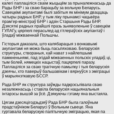
калегі паплаціліся сваім жыцьцём за прыналежнасьць да
Рады БНР і за сваю барацьбу за вольную Беларусь.
Савецкімі акупантамі былі забітыя як мінімум дваццаць
чатыры радных БНР, у тым ліку прынамсі чацьвёра
прам’ер-міністраў БНР і адзін Старшыня Рады БНР.
Дзясяткі радных прайшлі празь зьняволеньне ў савецкім
ГУЛАГу, цярпелі перасьлед ад гітлераўскіх акупантаў і
ўладаў міжваеннай Польшчы.
Гісторыя даказала, што калябарацыя з вонкавымі
акупантамі ня можа быць пасьпяховаю. Беларускія
структуры, створаныя, хай нават з найлепшымі
памкненьнямі, пад эгідай міжваенных польскіх уладаў, ці,
тым болей, нямецкіх нацыстаў, пацярпелі паразу.
Паплаціліся за сваю трагічную памылку і тыя беларускія
дзеячы, хто паверыў бальшавікам і вярнуўся з эміграцыі
ў марыянэткавую БССР.
Рада БНР як структура заўжды падкрэсьлівала сваю
незалежнасьць і ставіла беларускія нацыянальныя
інтарэсы вышэй за ўсё. Дзякуючы гэтаму яна выстаяла.
Цягам дзесяцігодзьдзяў Рада БНР была галоўным
прадстаўніком Беларусі ў Вольным сьвеце. Яна
гуртавала беларускую палітычную эміграцыю, якая па