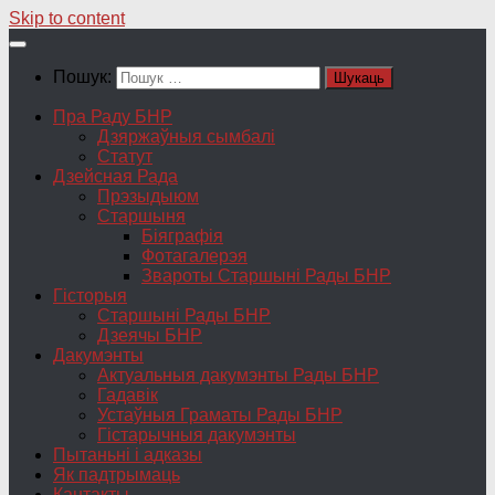
Skip to content
Пошук:
Пра Раду БНР
Дзяржаўныя сымбалі
Статут
Дзейсная Рада
Прэзыдыюм
Старшыня
Біяграфія
Фотагалерэя
Звароты Старшыні Рады БНР
Гісторыя
Старшыні Рады БНР
Дзеячы БНР
Дакумэнты
Актуальныя дакумэнты Рады БНР
Гадавік
Устаўныя Граматы Рады БНР
Гістарычныя дакумэнты
Пытаньні і адказы
Як падтрымаць
Кантакты