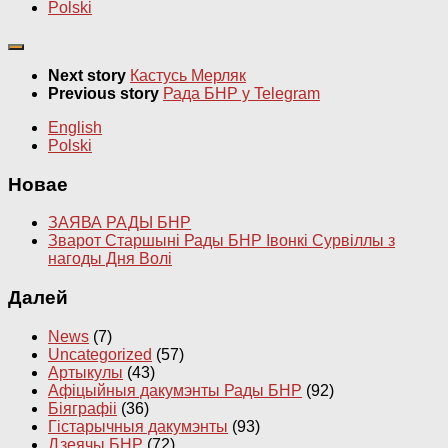
Polski
Next story
Кастусь Мерляк
Previous story
Рада БНР у Telegram
English
Polski
Новае
ЗАЯВА РАДЫ БНР
Зварот Старшыні Рады БНР Івонкі Сурвіллы з
нагоды Дня Волі
Далей
News
(7)
Uncategorized
(57)
Артыкулы
(43)
Афіцыйныя дакумэнты Рады БНР
(92)
Біяграфіі
(36)
Гістарычныя дакумэнты
(93)
Дзеячы БНР
(72)