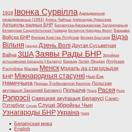
Івонка Сурвілла
1918
Адраджэньне
незалежнасьці (1991)
Алесь Чайчыц
Аляксандар Лукашэнка
Артыкулы радных БНР
Беларуска-Амэрыканскае Задзіночаньне
Варшава
Беларуская Сацыялістычная Грамада
Беларускі Народны Фронт
Відэа
Войска БНР
Вялікае Княства Літоўскае
Вялікая Брытанія
Вільня
Дзень Волі
Другая Сусьветная
Гародня
Заявы Рады БНР
ЗША
Вайна
Збройная
Канада
Лёндан
Літоўская
антысавецкая барацьба ў Беларусі
Латвія
Менск
Мэдаль да стагодзьдзя
Рэспубліка
Масква
Міжнародныя стасункі
БНР
Нью-Ёрк
Нямеччына
Польская
Першы Ўсебеларускі Кангрэс
Расея
Польшча
акупацыя Заходняй Беларусі
Прага
Рыга
Рэпрэсіі
Савецкая акупацыя Беларусі
Санкт-
Слуцкі Збройны Чын
Пэтэрбург
Слуцак
Узнагароды БНР
Украіна
Чэхія
Беларуская мова
English