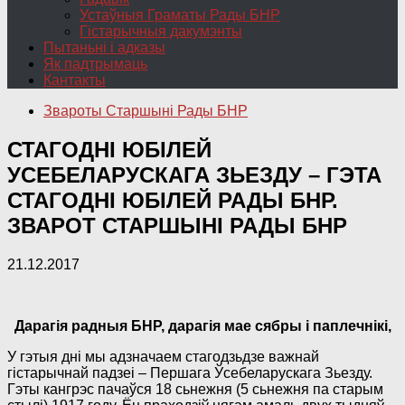
Устаўныя Граматы Рады БНР
Гістарычныя дакумэнты
Пытаньні і адказы
Як падтрымаць
Кантакты
Звароты Старшыні Рады БНР
СТАГОДНІ ЮБІЛЕЙ
УСЕБЕЛАРУСКАГА ЗЬЕЗДУ – ГЭТА
СТАГОДНІ ЮБІЛЕЙ РАДЫ БНР.
ЗВАРОТ СТАРШЫНІ РАДЫ БНР
21.12.2017
Дарагія радныя БНР, дарагія мае сябры і паплечнікі,
У гэтыя дні мы адзначаем стагодзьдзе важнай
гістарычнай падзеі – Першага Ўсебеларускага Зьезду.
Гэты кангрэс пачаўся 18 сьнежня (5 сьнежня па старым