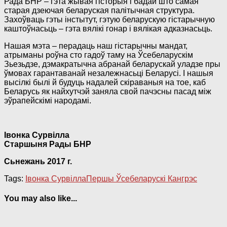
Рада БНР – гэта жывая гісторыя і бадай што самая
старая дзеючая беларуская палітычная структура.
Захоўваць гэты інстытут, гэтую беларускую гістарычную
каштоўнасьць – гэта вялікі гонар і вялікая адказнасьць.
Нашая мэта – перадаць наш гістарычны мандат,
атрыманы роўна сто гадоў таму на Ўсебеларускім
Зьезьдзе, дэмакратычна абранай беларускай уладзе пры
ўмовах гарантаванай незалежнасьці Беларусі. І нашыя
высілкі былі й будуць надалей скіраваныя на тое, каб
Беларусь як найхутчэй заняла свой пачэсны пасад між
эўрапейскімі народамі.
Івонка Сурвілла
Старшыня Рады БНР
Сьнежань 2017 г.
Tags:
Івонка Сурвілла
Першы Ўсебеларускі Кангрэс
You may also like...