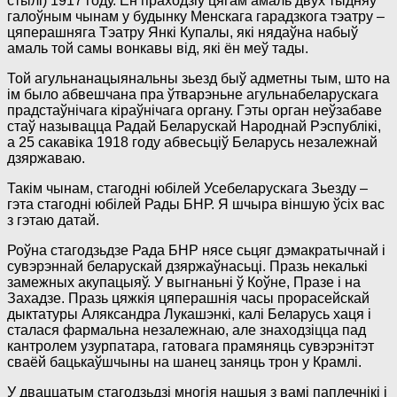
стылі) 1917 году. Ён праходзіў цягам амаль двух тыдняў
галоўным чынам у будынку Менскага гарадзкога тэатру –
цяперашняга Тэатру Янкі Купалы, які нядаўна набыў
амаль той самы вонкавы від, які ён меў тады.
Той агульнанацыянальны зьезд быў адметны тым, што на
ім было абвешчана пра ўтварэньне агульнабеларускага
прадстаўнічага кіраўнічага органу. Гэты орган неўзабаве
стаў называцца Радай Беларускай Народнай Рэспублікі,
а 25 сакавіка 1918 году абвесьціў Беларусь незалежнай
дзяржаваю.
Такім чынам, стагодні юбілей Усебеларускага Зьезду –
гэта стагодні юбілей Рады БНР. Я шчыра віншую ўсіх вас
з гэтаю датай.
Роўна стагодзьдзе Рада БНР нясе сьцяг дэмакратычнай і
сувэрэннай беларускай дзяржаўнасьці. Празь некалькі
замежных акупацыяў. У выгнаньні ў Коўне, Празе і на
Захадзе. Празь цяжкія цяперашнія часы прорасейскай
дыктатуры Аляксандра Лукашэнкі, калі Беларусь хаця і
сталася фармальна незалежнаю, але знаходзіцца пад
кантролем узурпатара, гатовага прамяняць сувэрэнітэт
сваёй бацькаўшчыны на шанец заняць трон у Крамлі.
У дваццатым стагодзьдзі многія нашыя з вамі паплечнікі і