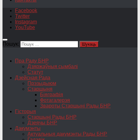
Facebook
Twitter
Instagram
YouTube
Пошук:
Пра Раду БНР
Дзяржаўныя сымбалі
Статут
Дзейсная Рада
Прэзыдыюм
Старшыня
Біяграфія
Фотагалерэя
Звароты Старшыні Рады БНР
Гісторыя
Старшыні Рады БНР
Дзеячы БНР
Дакумэнты
Актуальныя дакумэнты Рады БНР
Гадавік