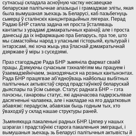
сутнасьці складала асноўную частку несавецкае
беларускае палітычнае апазыцыі і грамадзкае эліты, якая
была вымушаная зьехаць зь Беларусі, каб пазьбегнуць
сьмерці ў сталінскіх канцэнтрацыйных лягерах. Перад
Радаю БНР стаяла задача ня проста ўсталяваць
кантакты з урадамі дэмакратычных краінаў, але і проста
данесьці да іх інфармацыю пра Беларусь, пра тое, што
мы самастойны народ з уласнымі гісторыяй, культурай і
інтарэсамі, які хоча жыць ува ўласнай дэмакратычнай
дзяржаве ў міры з суседзямі.
Праз стагодзьдзе Рада БНР зьмяніла фармат сваёй
працы. Дзякуючы сучасным тэхналёгіям мы працуем і
ўзаемадзейнічаем, знаходзячыся на розных кантынэнтах.
Рада БНР працягвае аб’ядноўваць найбольш выбітных
палітычных актывістаў сярод прадстаўнікоў беларускай
дыяспары па ўсім сьвеце. Статус раднага БНР – гэта
пачэсны, ганаровы статус, які адначасова падкрэсьлівае
дасягненьні чалавека, але і накладае на яго дадатковыя
абавязкі: перадусім, абавязак быць годным тых, хто
ўваходзіў у склад нашае структуры раней.
Зьмяняюцца пакаленьні радных БНР. Цяпер у нашых
шэрагах і прадстаўнікі старога пакаленьня эміграцыі, і
вымушаныя зьехаць зь Беларусі палітычныя актывісты й