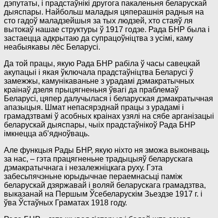
дэпутаты, і прадстаўнікі другога пакаленьня беларускай
дыяспары. Найбольш маладыя цяперашнія радныя на
сто гадоў маладзейшыя за тых людзей, хто стаяў ля
вытокаў нашае структуры ў 1917 годзе. Рада БНР была і
застаецца адкрытаю да супрацоўніцтва з усімі, каму
неабыякавы лёс Беларусі.
Да той працы, якую Рада БНР рабіла ў часы савецкай
акупацыі і якая ўключала прадстаўніцтва Беларусі ў
замежжы, камунікаваньне з урадамі дэмакратычных
краінаў дзеля прыцягненьня ўвагі да праблемаў
Беларусі, цяпер далучылася і беларуская дэмакратычная
апазыцыя. Шмат непасярэднай працы з урадамі і
грамадзтвамі ў асобных краінах узялі на сябе арганізацыі
беларускай дыяспары, чыіх прадстаўнікоў Рада БНР
імкнецца аб’ядноўваць.
Але функцыя Рады БНР, якую ніхто ня зможа выконваць
за нас, – гэта працягненьне традыцыяў беларускага
дэмакратычнага і незалежніцкага руху. Гэта
забесьпячэньне юрыдычнае пераемнасьці паміж
беларускай дзяржавай і воляй беларускага грамадзтва,
выказанай на Першым Ўсебеларускім Зьездзе 1917 г. і
ўва Ўстаўных Граматах 1918 году.